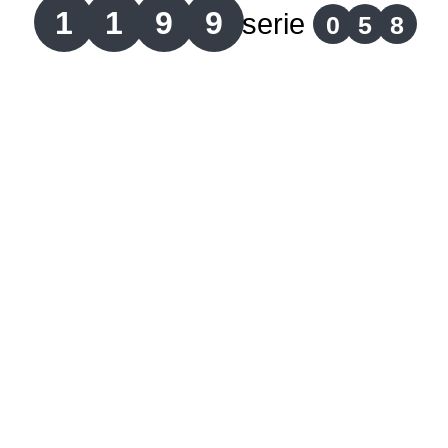
1
1
9
9
serie
0
5
8
Lotería del Cauca
Lotería de Boyaca
Extra de Colombia
Antioqueñita Día
Antioqueñita Tarde
Astro Sol
Astro Luna