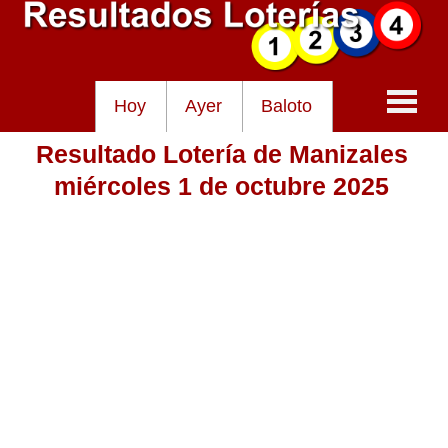
Hoy
Ayer
Baloto
Resultado Lotería de Manizales
Baloto
miércoles 1 de octubre 2025
Lotería de Cundinamarca
Lotería del Tolima
Lotería de la Cruz Roja
Lotería del Huila