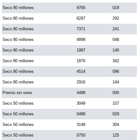
Paisita Día
Seco 80 millones
9765
019
Seco 80 millones
8297
292
Paisita Noche
Seco 80 millones
7371
241
Seco 80 millones
4898
048
Paisita 3
Seco 80 millones
1997
140
Seco 80 millones
1876
342
Pick 3 Día
Seco 80 millones
4514
096
Pick 3 Noche
Seco 80 millones
2916
144
Premio sin serie
4498
000
Pick 4 Día
Seco 50 millones
3049
157
Seco 50 millones
0488
029
Pick 4 Noche
Seco 50 millones
3148
304
Seco 50 millones
0750
125
Pijao de Oro