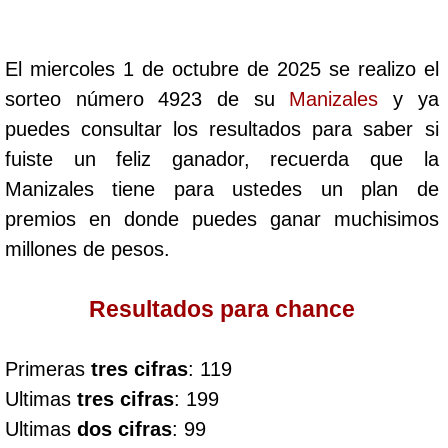
Cafeterito Tarde
El miercoles 1 de octubre de 2025 se realizo el
Cafeterito Noche
sorteo número 4923 de su
Manizales
y ya
puedes consultar los resultados para saber si
Caribeña Día
fuiste un feliz ganador, recuerda que la
Manizales tiene para ustedes un plan de
Caribeña Noche
premios en donde puedes ganar muchisimos
millones de pesos.
Chontico Día
Resultados para chance
Chontico Noche
Primeras
tres cifras
: 119
Culona día
Ultimas
tres cifras
: 199
Ultimas
dos cifras
: 99
Culona noche