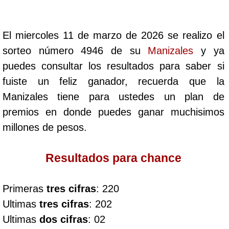
Cafeterito Tarde
El miercoles 11 de marzo de 2026 se realizo el
Cafeterito Noche
sorteo número 4946 de su
Manizales
y ya
puedes consultar los resultados para saber si
Caribeña Día
fuiste un feliz ganador, recuerda que la
Manizales tiene para ustedes un plan de
Caribeña Noche
premios en donde puedes ganar muchisimos
millones de pesos.
Chontico Día
Resultados para chance
Chontico Noche
Primeras
tres cifras
: 220
Culona día
Ultimas
tres cifras
: 202
Ultimas
dos cifras
: 02
Culona noche