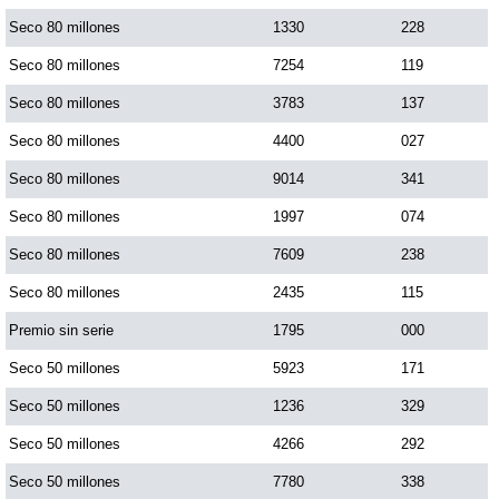
Paisita Día
Seco 80 millones
1330
228
Seco 80 millones
7254
119
Paisita Noche
Seco 80 millones
3783
137
Seco 80 millones
4400
027
Paisita 3
Seco 80 millones
9014
341
Seco 80 millones
1997
074
Pick 3 Día
Seco 80 millones
7609
238
Pick 3 Noche
Seco 80 millones
2435
115
Premio sin serie
1795
000
Pick 4 Día
Seco 50 millones
5923
171
Seco 50 millones
1236
329
Pick 4 Noche
Seco 50 millones
4266
292
Seco 50 millones
7780
338
Pijao de Oro