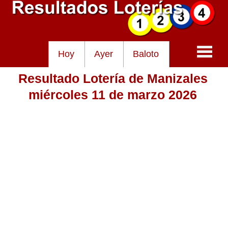
Hoy
Ayer
Baloto
Resultado Lotería de Manizales
Baloto
miércoles 11 de marzo 2026
Lotería de Cundinamarca
Lotería del Tolima
Lotería de la Cruz Roja
Lotería del Huila