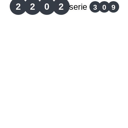
2
2
0
2
serie
3
0
9
Lotería del Cauca
Lotería de Boyaca
Extra de Colombia
Antioqueñita Día
Antioqueñita Tarde
Astro Sol
Astro Luna