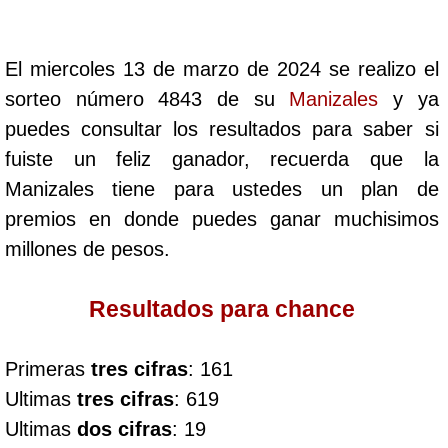
Cafeterito Tarde
El miercoles 13 de marzo de 2024 se realizo el
Cafeterito Noche
sorteo número 4843 de su
Manizales
y ya
puedes consultar los resultados para saber si
Caribeña Día
fuiste un feliz ganador, recuerda que la
Manizales tiene para ustedes un plan de
Caribeña Noche
premios en donde puedes ganar muchisimos
millones de pesos.
Chontico Día
Resultados para chance
Chontico Noche
Primeras
tres cifras
: 161
Culona día
Ultimas
tres cifras
: 619
Ultimas
dos cifras
: 19
Culona noche