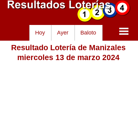
Hoy
Ayer
Baloto
Resultado Lotería de Manizales
Baloto
miercoles 13 de marzo 2024
Lotería de Cundinamarca
Lotería del Tolima
Lotería de la Cruz Roja
Lotería del Huila