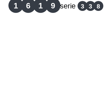
1
6
1
9
serie
3
3
8
Lotería del Cauca
Lotería de Boyaca
Extra de Colombia
Antioqueñita Día
Antioqueñita Tarde
Astro Sol
Astro Luna