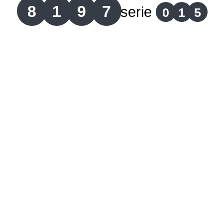
8
1
9
7
serie
0
1
5
Lotería del Cauca
Lotería de Boyaca
Extra de Colombia
Antioqueñita Día
Antioqueñita Tarde
Astro Sol
Astro Luna