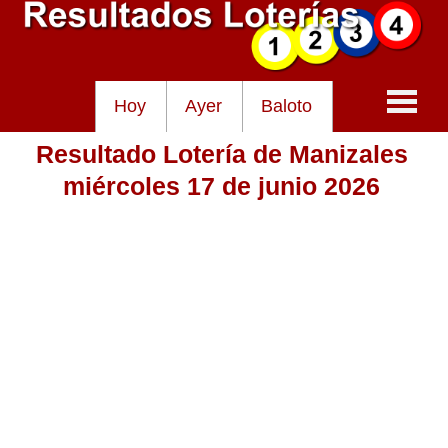
Hoy
Ayer
Baloto
Resultado Lotería de Manizales
Baloto
miércoles 17 de junio 2026
Lotería de Cundinamarca
Lotería del Tolima
Lotería de la Cruz Roja
Lotería del Huila