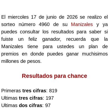
Cafeterito Tarde
El miercoles 17 de junio de 2026 se realizo el
Cafeterito Noche
sorteo número 4960 de su
Manizales
y ya
puedes consultar los resultados para saber si
Caribeña Día
fuiste un feliz ganador, recuerda que la
Manizales tiene para ustedes un plan de
Caribeña Noche
premios en donde puedes ganar muchisimos
millones de pesos.
Chontico Día
Resultados para chance
Chontico Noche
Primeras
tres cifras
: 819
Culona día
Ultimas
tres cifras
: 197
Ultimas
dos cifras
: 97
Culona noche