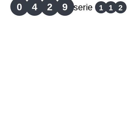
0
4
2
9
serie
1
1
2
Lotería del Cauca
Lotería de Boyaca
Extra de Colombia
Antioqueñita Día
Antioqueñita Tarde
Astro Sol
Astro Luna