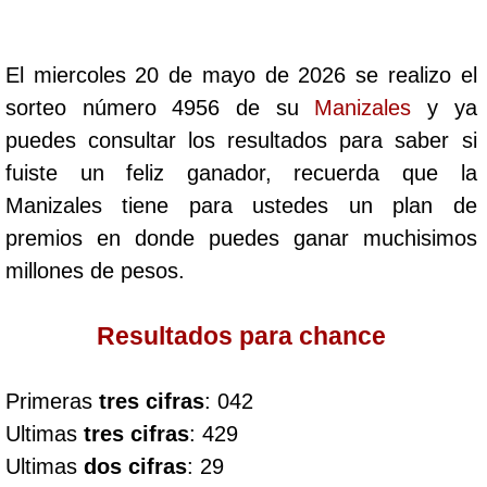
Cafeterito Tarde
El miercoles 20 de mayo de 2026 se realizo el
Cafeterito Noche
sorteo número 4956 de su
Manizales
y ya
puedes consultar los resultados para saber si
Caribeña Día
fuiste un feliz ganador, recuerda que la
Manizales tiene para ustedes un plan de
Caribeña Noche
premios en donde puedes ganar muchisimos
millones de pesos.
Chontico Día
Resultados para chance
Chontico Noche
Primeras
tres cifras
: 042
Culona día
Ultimas
tres cifras
: 429
Ultimas
dos cifras
: 29
Culona noche