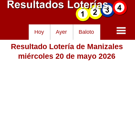
Hoy
Ayer
Baloto
Resultado Lotería de Manizales
Baloto
miércoles 20 de mayo 2026
Lotería de Cundinamarca
Lotería del Tolima
Lotería de la Cruz Roja
Lotería del Huila