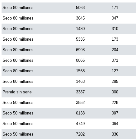
Paisita Día
Seco 80 millones
5063
171
Seco 80 millones
3645
047
Paisita Noche
Seco 80 millones
1430
310
Seco 80 millones
5335
173
Paisita 3
Seco 80 millones
6993
204
Seco 80 millones
0066
071
Pick 3 Día
Seco 80 millones
1558
127
Pick 3 Noche
Seco 80 millones
1463
285
Premio sin serie
3387
000
Pick 4 Día
Seco 50 millones
3852
228
Seco 50 millones
0138
097
Pick 4 Noche
Seco 50 millones
4749
064
Seco 50 millones
7202
336
Pijao de Oro