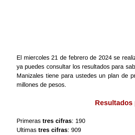
Lotería del Cauca
Lotería de Boyaca
Extra de Colombia
El miercoles 21 de febrero de 2024 se real
ya puedes consultar los resultados para sabe
Antioqueñita Día
Manizales tiene para ustedes un plan de
millones de pesos.
Antioqueñita Tarde
Resultados
Astro Sol
Primeras
tres cifras
: 190
Astro Luna
Ultimas
tres cifras
: 909