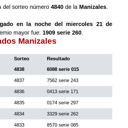
s
del sorteo número
4840
de la
Manizales
.
ugado en la noche del miercoles 21 de
remio mayor fue:
1909 serie 260
.
tados Manizales
Sorteo
Resultado
4838
6088 serie 015
4837
7562 serie 243
4836
0413 serie 171
4835
0174 serie 297
4834
3329 serie 262
4833
8570 serie 085