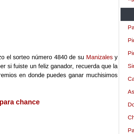
Pa
Pi
Pi
izo el sorteo número 4840 de su
Manizales
y
r si fuiste un feliz ganador, recuerda que la
Si
 premios en donde puedes ganar muchisimos
Ca
As
 para chance
Do
Ch
Pa