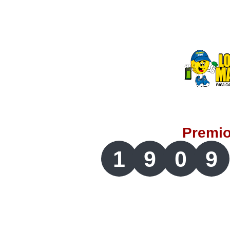
Lotería del Valle
Lotería del Meta
Lotería de Manizales
Lotería del Quindio
Premi
Lotería de Bogotá
1
9
0
9
Lotería de Risaralda
Lotería de Medellín
Lotería de Santander