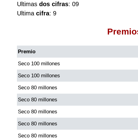
Ultimas
dos cifras
: 09
Cafeterito Tarde
Ultima
cifra
: 9
Cafeterito Noche
Premio
Caribeña Día
Premio
Caribeña Noche
Seco 100 millones
Seco 100 millones
Chontico Día
Seco 80 millones
Chontico Noche
Seco 80 millones
Seco 80 millones
Culona día
Seco 80 millones
Culona noche
Seco 80 millones