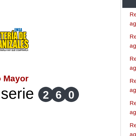
Re
ag
Re
ag
Re
ag
o Mayor
Re
serie
ag
2
6
0
Re
ag
Re
ag