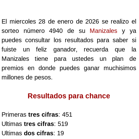
Cafeterito Tarde
El miercoles 28 de enero de 2026 se realizo el
Cafeterito Noche
sorteo número 4940 de su
Manizales
y ya
puedes consultar los resultados para saber si
Caribeña Día
fuiste un feliz ganador, recuerda que la
Manizales tiene para ustedes un plan de
Caribeña Noche
premios en donde puedes ganar muchisimos
millones de pesos.
Chontico Día
Resultados para chance
Chontico Noche
Primeras
tres cifras
: 451
Culona día
Ultimas
tres cifras
: 519
Ultimas
dos cifras
: 19
Culona noche