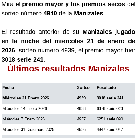
Mira el
premio mayor y los premios secos
del
Paisita Día
sorteo número
4940
de la
Manizales
.
Paisita Noche
El resultado anterior de su
Manizales jugado
en la noche del miercoles 21 de enero de
Paisita 3
2026
, sorteo número 4939, el premio mayor fue:
3018 serie 241
.
Pick 3 Día
Últimos resultados Manizales
Pick 3 Noche
Fecha
Sorteo
Resultado
Miércoles 21 Enero 2026
4939
3018 serie 241
Pick 4 Día
Miércoles 14 Enero 2026
4938
6379 serie 023
Pick 4 Noche
Miércoles 7 Enero 2026
4937
6251 serie 090
Miércoles 31 Diciembre 2025
4936
4947 serie 047
Pijao de Oro