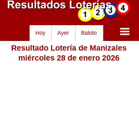
Hoy
Ayer
Baloto
Resultado Lotería de Manizales
Baloto
miércoles 28 de enero 2026
Lotería de Cundinamarca
Lotería del Tolima
Lotería de la Cruz Roja
Lotería del Huila