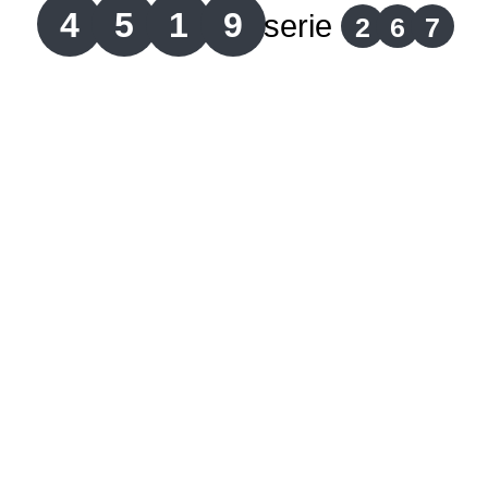
4
5
1
9
serie
2
6
7
Lotería del Cauca
Lotería de Boyaca
Extra de Colombia
Antioqueñita Día
Antioqueñita Tarde
Astro Sol
Astro Luna