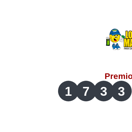
Lotería del Valle
Lotería del Meta
Lotería de Manizales
Lotería del Quindio
Premi
Lotería de Bogotá
1
7
3
3
Lotería de Risaralda
Lotería de Medellín
Lotería de Santander