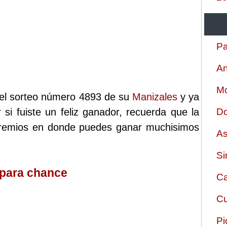
Pa
An
Mo
 el sorteo número 4893 de su
Manizales
y ya
 si fuiste un feliz ganador, recuerda que la
Do
 premios en donde puedes ganar muchisimos
As
Si
 para chance
Ca
Cu
Pi