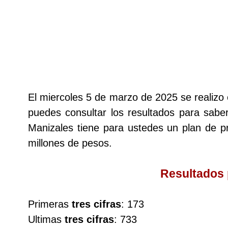
Lotería del Cauca
Lotería de Boyaca
Extra de Colombia
El miercoles 5 de marzo de 2025 se realizo
puedes consultar los resultados para saber
Antioqueñita Día
Manizales tiene para ustedes un plan de
millones de pesos.
Antioqueñita Tarde
Resultados
Astro Sol
Primeras
tres cifras
: 173
Astro Luna
Ultimas
tres cifras
: 733