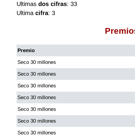
Ultimas
dos cifras
: 33
Cafeterito Tarde
Ultima
cifra
: 3
Cafeterito Noche
Premio
Caribeña Día
Premio
Caribeña Noche
Seco 30 millones
Seco 30 millones
Chontico Día
Seco 30 millones
Chontico Noche
Seco 30 millones
Seco 30 millones
Culona día
Seco 30 millones
Culona noche
Seco 30 millones