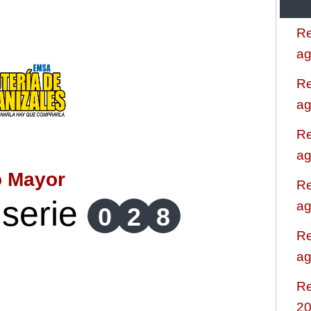
Re
ag
Re
ag
Re
ag
o Mayor
Re
serie
ag
0
2
8
Re
ag
Re
2