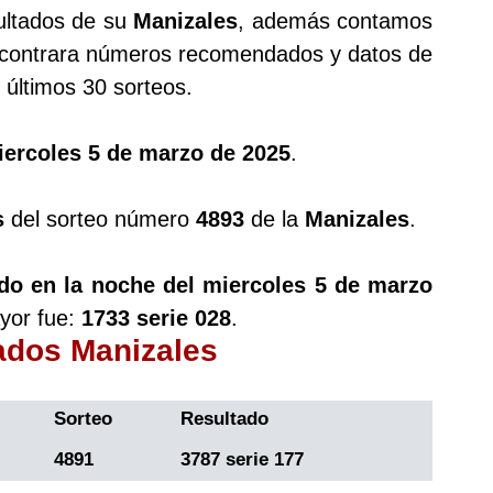
ultados de su
Manizales
, además contamos
ontrara números recomendados y datos de
últimos 30 sorteos.
iercoles 5 de marzo de 2025
.
s
del sorteo número
4893
de la
Manizales
.
do en la noche del miercoles 5 de marzo
yor fue:
1733 serie 028
.
tados Manizales
Sorteo
Resultado
4891
3787 serie 177