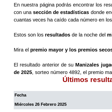
En nuestra página podrás encontrar los res
con una
sección de estadísticas
donde enc
Saman de la suerte
cuantas veces ha caído cada número en los 
Sinuano Día
Estos son los
resultados
de la noche del
m
Sinuano Noche
Mira el
premio mayor y los premios seco
Super Chontico Noche
El resultado anterior de su
Manizales juga
de 2025
, sorteo número 4892, el premio ma
Últimos resul
Fecha
Miércoles 26 Febrero 2025