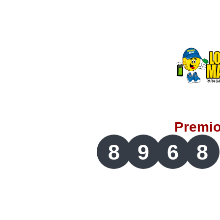
Lotería del Valle
Lotería del Meta
Lotería de Manizales
Lotería del Quindio
Premi
Lotería de Bogotá
8
9
6
8
Lotería de Risaralda
Lotería de Medellín
Lotería de Santander