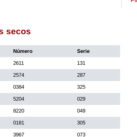
Pi
s secos
Número
Serie
2611
131
2574
287
0384
325
5204
029
8220
049
0181
305
3967
073