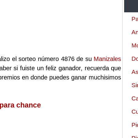
Pa
An
Mo
alizo el sorteo número 4876 de su
Manizales
Do
aber si fuiste un feliz ganador, recuerda que
As
e premios en donde puedes ganar muchisimos
Si
Ca
 para chance
Cu
Pi