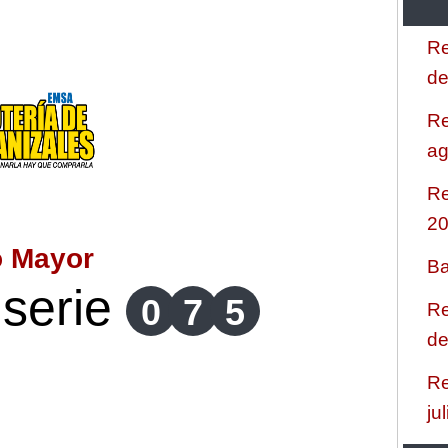
Re
de
Re
ag
Re
2
o Mayor
Ba
serie
0
7
5
Re
de
Re
ju