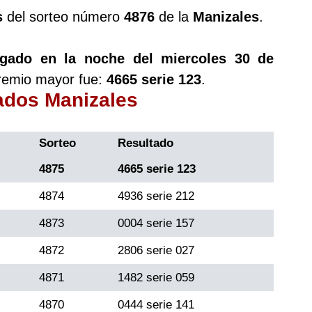
s
del sorteo número
4876
de la
Manizales
.
ugado en la noche del miercoles 30 de
premio mayor fue:
4665 serie 123
.
tados Manizales
Sorteo
Resultado
4875
4665 serie 123
4874
4936 serie 212
4873
0004 serie 157
4872
2806 serie 027
4871
1482 serie 059
4870
0444 serie 141