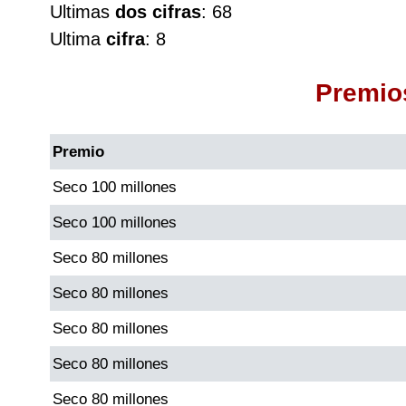
Ultimas
dos cifras
: 68
Cafeterito Tarde
Ultima
cifra
: 8
Cafeterito Noche
Premio
Caribeña Día
Premio
Caribeña Noche
Seco 100 millones
Seco 100 millones
Chontico Día
Seco 80 millones
Chontico Noche
Seco 80 millones
Seco 80 millones
Culona día
Seco 80 millones
Culona noche
Seco 80 millones