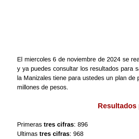
Lotería del Cauca
Lotería de Boyaca
Extra de Colombia
El miercoles 6 de noviembre de 2024 se re
y ya puedes consultar los resultados para s
Antioqueñita Día
la Manizales tiene para ustedes un plan d
millones de pesos.
Antioqueñita Tarde
Resultados
Astro Sol
Primeras
tres cifras
: 896
Astro Luna
Ultimas
tres cifras
: 968