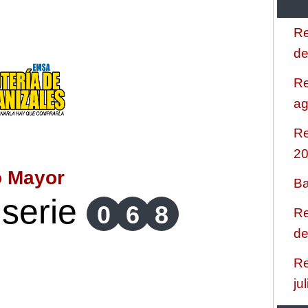
Re
de
Re
ag
Re
2
o Mayor
Ba
serie
0
6
8
Re
de
Re
ju