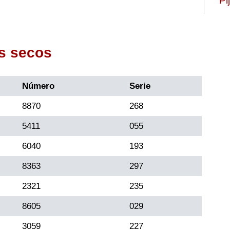
Pi
s secos
Número
Serie
8870
268
5411
055
6040
193
8363
297
2321
235
8605
029
3059
227