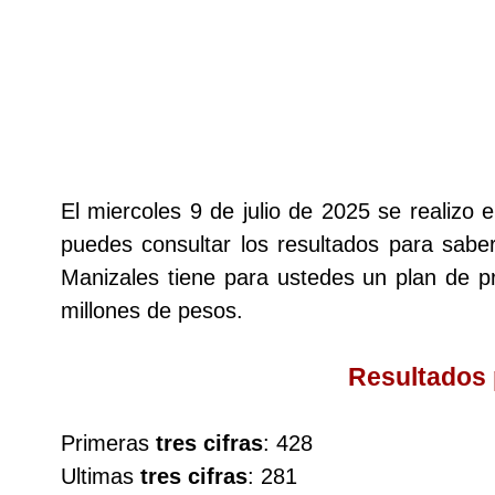
Lotería del Cauca
Lotería de Boyaca
Extra de Colombia
El miercoles 9 de julio de 2025 se realizo
puedes consultar los resultados para saber
Antioqueñita Día
Manizales tiene para ustedes un plan de
millones de pesos.
Antioqueñita Tarde
Resultados
Astro Sol
Primeras
tres cifras
: 428
Astro Luna
Ultimas
tres cifras
: 281