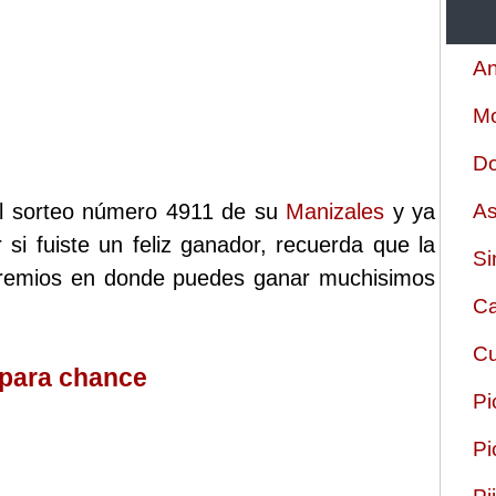
An
Mo
Do
 el sorteo número 4911 de su
Manizales
y ya
As
 si fuiste un feliz ganador, recuerda que la
Si
 premios en donde puedes ganar muchisimos
Ca
Cu
 para chance
Pi
Pi