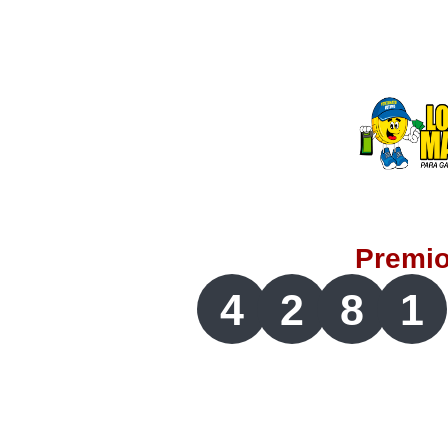
Lotería del Valle
Lotería del Meta
Lotería de Manizales
Lotería del Quindio
Premi
Lotería de Bogotá
4
2
8
1
Lotería de Risaralda
Lotería de Medellín
Lotería de Santander