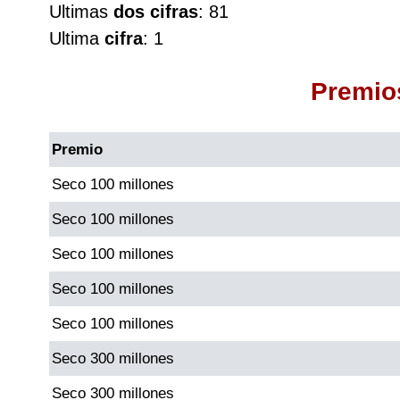
Ultimas
dos cifras
: 81
Cafeterito Tarde
Ultima
cifra
: 1
Cafeterito Noche
Premio
Caribeña Día
Premio
Caribeña Noche
Seco 100 millones
Seco 100 millones
Chontico Día
Seco 100 millones
Chontico Noche
Seco 100 millones
Seco 100 millones
Culona día
Seco 300 millones
Culona noche
Seco 300 millones