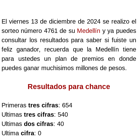
Cafeterito Tarde
El viernes 13 de diciembre de 2024 se realizo el
Cafeterito Noche
sorteo número 4761 de su
Medellín
y ya puedes
consultar los resultados para saber si fuiste un
Caribeña Día
feliz ganador, recuerda que la Medellín tiene
para ustedes un plan de premios en donde
Caribeña Noche
puedes ganar muchisimos millones de pesos.
Chontico Día
Resultados para chance
Chontico Noche
Primeras
tres cifras
: 654
Ultimas
tres cifras
: 540
Culona día
Ultimas
dos cifras
: 40
Ultima
cifra
: 0
Culona noche