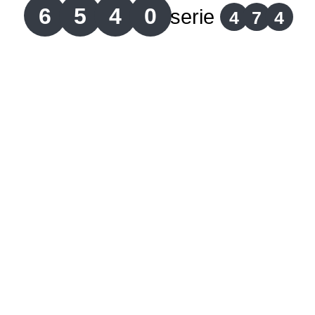
6
5
4
0
serie
4
7
4
Lotería del Cauca
Lotería de Boyaca
Extra de Colombia
Antioqueñita Día
Antioqueñita Tarde
Astro Sol
Astro Luna