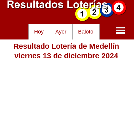
Hoy
Ayer
Baloto
Resultado Lotería de Medellín
Baloto
viernes 13 de diciembre 2024
Lotería de Cundinamarca
Lotería del Tolima
Lotería de la Cruz Roja
Lotería del Huila