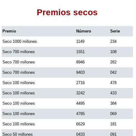
Premios secos
Dorado Mañana
Premio
Número
Serie
Dorado Tarde
Seco 1000 millones
1149
234
Dorado Noche
Seco 700 millones
1551
108
Seco 700 millones
8946
282
Fantástica Día
Seco 700 millones
9403
042
Seco 100 millones
2716
478
Fantástica Noche
Seco 100 millones
3242
433
Seco 100 millones
4495
384
Motilon Tarde
Seco 100 millones
4785
069
Seco 100 millones
6629
181
Motilon Noche
Seco 50 millones
0433
091