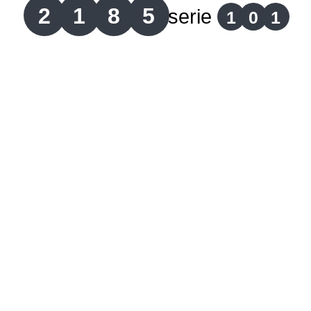
2
1
8
5
serie
1
0
1
Lotería del Cauca
Lotería de Boyaca
Extra de Colombia
Antioqueñita Día
Antioqueñita Tarde
Astro Sol
Astro Luna