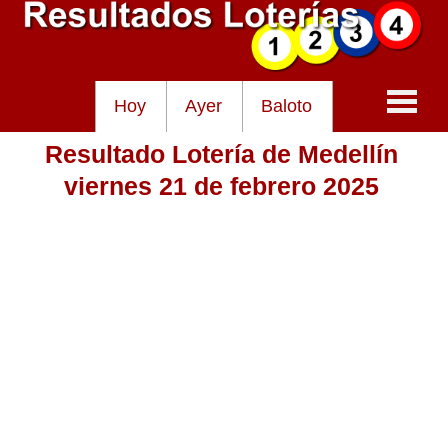
Hoy
Ayer
Baloto
Resultado Lotería de Medellín
Baloto
viernes 21 de febrero 2025
Lotería de Cundinamarca
Lotería del Tolima
Lotería de la Cruz Roja
Lotería del Huila