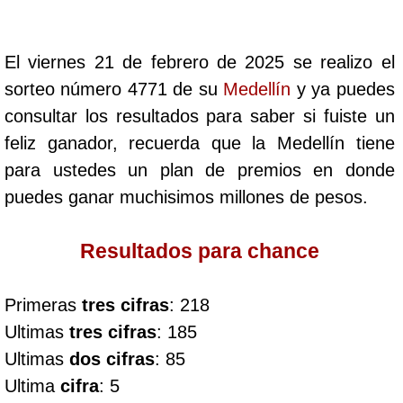
Cafeterito Tarde
El viernes 21 de febrero de 2025 se realizo el
Cafeterito Noche
sorteo número 4771 de su
Medellín
y ya puedes
consultar los resultados para saber si fuiste un
Caribeña Día
feliz ganador, recuerda que la Medellín tiene
para ustedes un plan de premios en donde
Caribeña Noche
puedes ganar muchisimos millones de pesos.
Chontico Día
Resultados para chance
Chontico Noche
Primeras
tres cifras
: 218
Ultimas
tres cifras
: 185
Culona día
Ultimas
dos cifras
: 85
Ultima
cifra
: 5
Culona noche