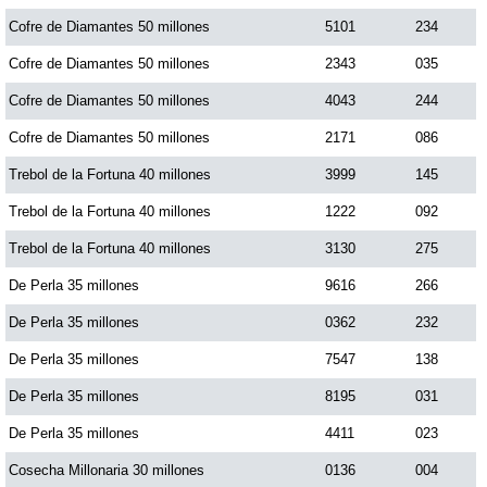
Paisita Día
Cofre de Diamantes 50 millones
5101
234
Cofre de Diamantes 50 millones
2343
035
Paisita Noche
Cofre de Diamantes 50 millones
4043
244
Cofre de Diamantes 50 millones
2171
086
Paisita 3
Trebol de la Fortuna 40 millones
3999
145
Trebol de la Fortuna 40 millones
1222
092
Pick 3 Día
Trebol de la Fortuna 40 millones
3130
275
Pick 3 Noche
De Perla 35 millones
9616
266
De Perla 35 millones
0362
232
Pick 4 Día
De Perla 35 millones
7547
138
De Perla 35 millones
8195
031
Pick 4 Noche
De Perla 35 millones
4411
023
Cosecha Millonaria 30 millones
0136
004
Pijao de Oro