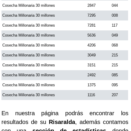
Cosecha Millonaria 30 millones
2847
044
Cosecha Millonaria 30 millones
7295
008
Saman de la suerte
Cosecha Millonaria 30 millones
7281
117
Sinuano Día
Cosecha Millonaria 30 millones
5636
049
Cosecha Millonaria 30 millones
4206
068
Sinuano Noche
Cosecha Millonaria 30 millones
3049
215
Cosecha Millonaria 30 millones
3151
215
Super Chontico Noche
Cosecha Millonaria 30 millones
2492
085
Cosecha Millonaria 30 millones
1375
095
Cosecha Millonaria 30 millones
1116
207
En nuestra página podrás encontrar los
resultados de su
Risaralda
, además contamos
con una
sección de estadísticas
donde