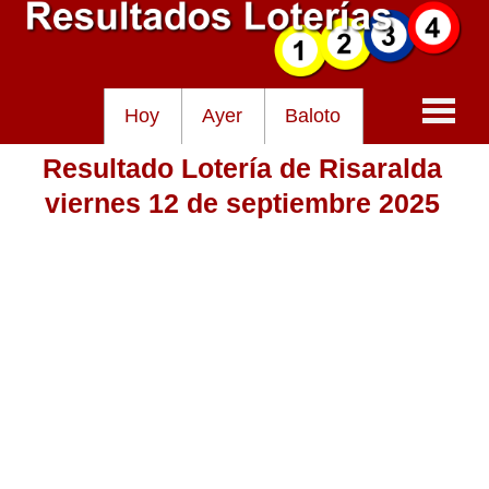
Hoy
Ayer
Baloto
Resultado Lotería de Risaralda
Baloto
viernes 12 de septiembre 2025
Lotería de Cundinamarca
Lotería del Tolima
Lotería de la Cruz Roja
Lotería del Huila