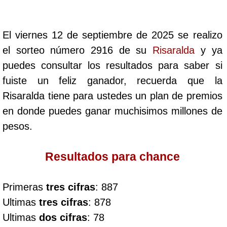
Cafeterito Tarde
El viernes 12 de septiembre de 2025 se realizo
Cafeterito Noche
el sorteo número 2916 de su
Risaralda
y ya
puedes consultar los resultados para saber si
Caribeña Día
fuiste un feliz ganador, recuerda que la
Risaralda tiene para ustedes un plan de premios
Caribeña Noche
en donde puedes ganar muchisimos millones de
pesos.
Chontico Día
Resultados para chance
Chontico Noche
Primeras
tres cifras
: 887
Culona día
Ultimas
tres cifras
: 878
Ultimas
dos cifras
: 78
Culona noche