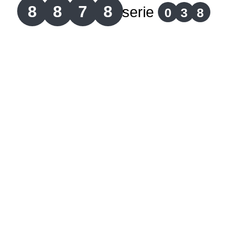
8
8
7
8
serie
0
3
8
Lotería del Cauca
Lotería de Boyaca
Extra de Colombia
Antioqueñita Día
Antioqueñita Tarde
Astro Sol
Astro Luna