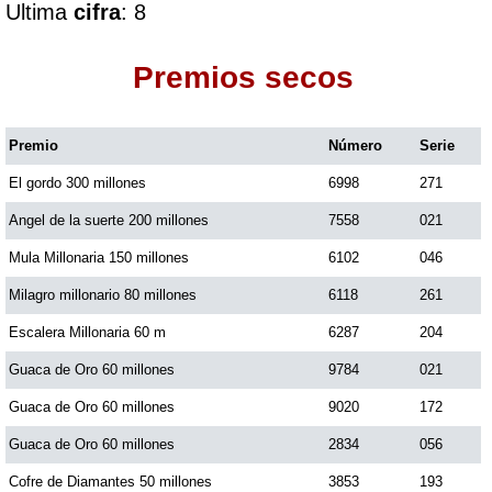
Ultima
cifra
: 8
Dorado Mañana
Premios secos
Dorado Tarde
Premio
Número
Serie
El gordo 300 millones
6998
271
Dorado Noche
Angel de la suerte 200 millones
7558
021
Fantástica Día
Mula Millonaria 150 millones
6102
046
Milagro millonario 80 millones
6118
261
Fantástica Noche
Escalera Millonaria 60 m
6287
204
Guaca de Oro 60 millones
9784
021
Motilon Tarde
Guaca de Oro 60 millones
9020
172
Guaca de Oro 60 millones
2834
056
Motilon Noche
Cofre de Diamantes 50 millones
3853
193