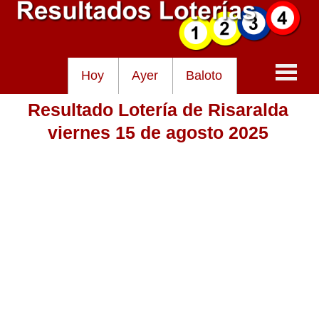
Hoy
Ayer
Baloto
Resultado Lotería de Risaralda
Baloto
viernes 15 de agosto 2025
Lotería de Cundinamarca
Lotería del Tolima
Lotería de la Cruz Roja
Lotería del Huila