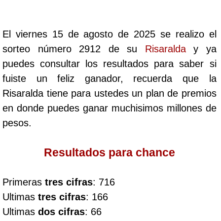
Cafeterito Tarde
El viernes 15 de agosto de 2025 se realizo el
Cafeterito Noche
sorteo número 2912 de su
Risaralda
y ya
puedes consultar los resultados para saber si
Caribeña Día
fuiste un feliz ganador, recuerda que la
Risaralda tiene para ustedes un plan de premios
Caribeña Noche
en donde puedes ganar muchisimos millones de
pesos.
Chontico Día
Resultados para chance
Chontico Noche
Primeras
tres cifras
: 716
Culona día
Ultimas
tres cifras
: 166
Ultimas
dos cifras
: 66
Culona noche