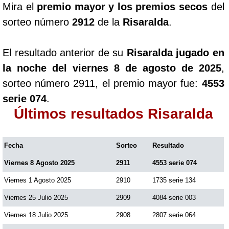
Mira el
premio mayor y los premios secos
del
Paisita Día
sorteo número
2912
de la
Risaralda
.
Paisita Noche
El resultado anterior de su
Risaralda jugado en
la noche del viernes 8 de agosto de 2025
,
Paisita 3
sorteo número 2911, el premio mayor fue:
4553
serie 074
.
Pick 3 Día
Últimos resultados Risaralda
Pick 3 Noche
Fecha
Sorteo
Resultado
Viernes 8 Agosto 2025
2911
4553 serie 074
Pick 4 Día
Viernes 1 Agosto 2025
2910
1735 serie 134
Pick 4 Noche
Viernes 25 Julio 2025
2909
4084 serie 003
Viernes 18 Julio 2025
2908
2807 serie 064
Pijao de Oro