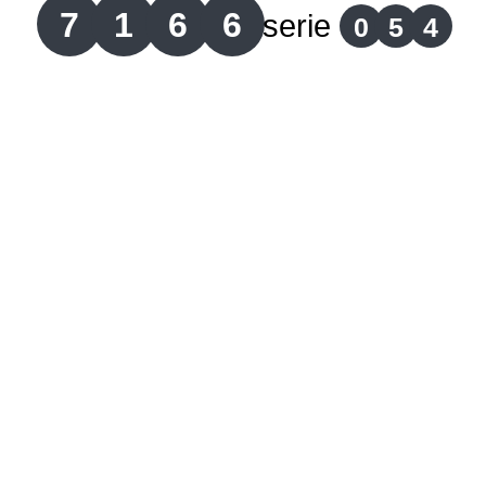
7
1
6
6
serie
0
5
4
Lotería del Cauca
Lotería de Boyaca
Extra de Colombia
Antioqueñita Día
Antioqueñita Tarde
Astro Sol
Astro Luna