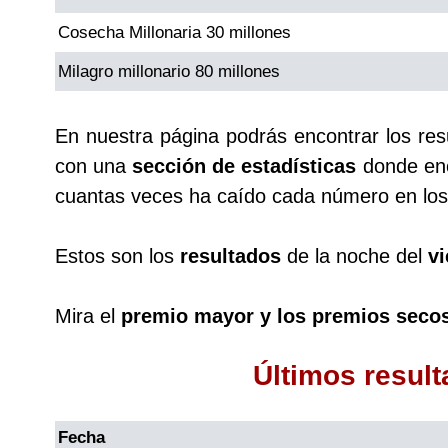
Cosecha Millonaria 30 millones
Saman de la suerte
Milagro millonario 80 millones
Sinuano Día
En nuestra página podrás encontrar los re
con una
sección de estadísticas
donde enc
Sinuano Noche
cuantas veces ha caído cada número en los 
Super Chontico Noche
Estos son los
resultados
de la noche del
v
Mira el
premio mayor y los premios seco
Últimos resul
Fecha