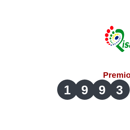
Lotería del Valle
Lotería del Meta
Lotería de Manizales
Lotería del Quindio
Premi
Lotería de Bogotá
1
9
9
3
Lotería de Risaralda
Lotería de Medellín
Lotería de Santander