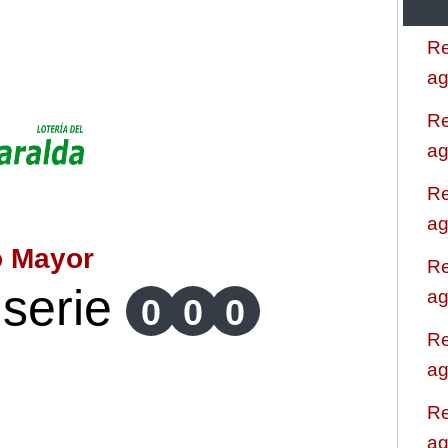
Re
ag
Re
ag
Re
ag
o Mayor
Re
serie
ag
0
0
0
Re
ag
Re
ag