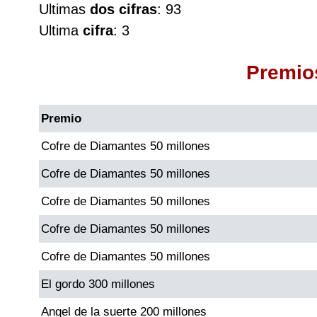
Ultimas
dos cifras
: 93
Cafeterito Tarde
Ultima
cifra
: 3
Cafeterito Noche
Premio
Caribeña Día
Premio
Caribeña Noche
Cofre de Diamantes 50 millones
Cofre de Diamantes 50 millones
Chontico Día
Cofre de Diamantes 50 millones
Chontico Noche
Cofre de Diamantes 50 millones
Cofre de Diamantes 50 millones
Culona día
El gordo 300 millones
Culona noche
Angel de la suerte 200 millones