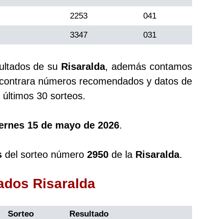
2253
041
3347
031
sultados de su
Risaralda
, además contamos
ontrara números recomendados y datos de
últimos 30 sorteos.
iernes 15 de mayo de 2026
.
s
del sorteo número
2950
de la
Risaralda
.
tados Risaralda
Sorteo
Resultado