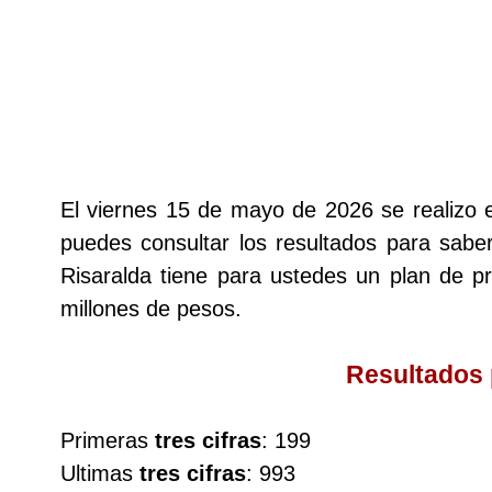
Lotería del Cauca
Lotería de Boyaca
Extra de Colombia
El viernes 15 de mayo de 2026 se realizo
puedes consultar los resultados para saber
Antioqueñita Día
Risaralda tiene para ustedes un plan de
millones de pesos.
Antioqueñita Tarde
Resultados
Astro Sol
Primeras
tres cifras
: 199
Astro Luna
Ultimas
tres cifras
: 993