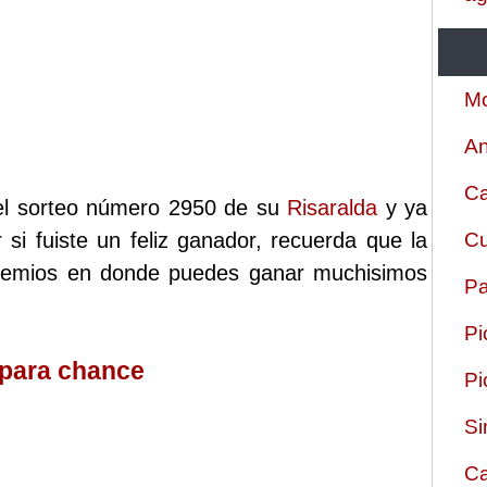
Mo
An
Ca
 el sorteo número 2950 de su
Risaralda
y ya
 si fuiste un feliz ganador, recuerda que la
Cu
 premios en donde puedes ganar muchisimos
Pa
Pi
 para chance
Pi
Si
Ca