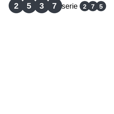
2
5
3
7
serie
2
7
5
Lotería del Cauca
Lotería de Boyaca
Extra de Colombia
Antioqueñita Día
Antioqueñita Tarde
Astro Sol
Astro Luna