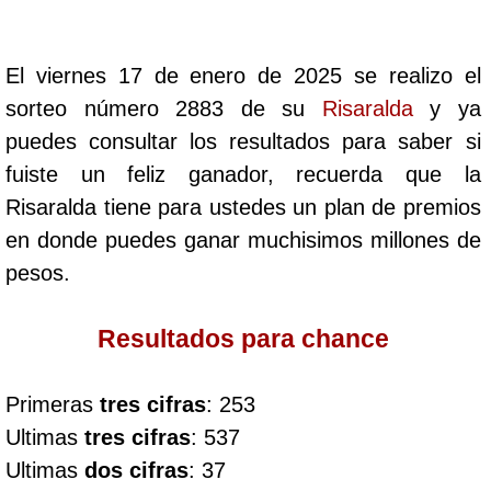
Cafeterito Tarde
El viernes 17 de enero de 2025 se realizo el
Cafeterito Noche
sorteo número 2883 de su
Risaralda
y ya
puedes consultar los resultados para saber si
Caribeña Día
fuiste un feliz ganador, recuerda que la
Risaralda tiene para ustedes un plan de premios
Caribeña Noche
en donde puedes ganar muchisimos millones de
pesos.
Chontico Día
Resultados para chance
Chontico Noche
Primeras
tres cifras
: 253
Culona día
Ultimas
tres cifras
: 537
Ultimas
dos cifras
: 37
Culona noche