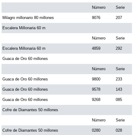
Paisita Día
Número
Serie
Milagro millonario 80 millones
9076
207
Paisita Noche
Escalera Millonaria 60 m
Número
Serie
Paisita 3
Escalera Millonaria 60 m
4859
292
Guaca de Oro 60 millones
Pick 3 Día
Número
Serie
Pick 3 Noche
Guaca de Oro 60 millones
9800
233
Guaca de Oro 60 millones
9578
143
Pick 4 Día
Guaca de Oro 60 millones
9268
085
Cofre de Diamantes 50 millones
Pick 4 Noche
Número
Serie
Cofre de Diamantes 50 millones
0280
028
Pijao de Oro