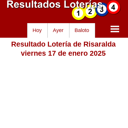
Hoy
Ayer
Baloto
Resultado Lotería de Risaralda
Baloto
viernes 17 de enero 2025
Lotería de Cundinamarca
Lotería del Tolima
Lotería de la Cruz Roja
Lotería del Huila