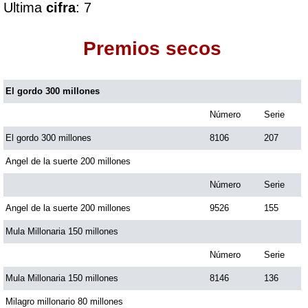
Ultima
cifra
: 7
Dorado Mañana
Premios secos
Dorado Tarde
El gordo 300 millones
Número
Serie
Dorado Noche
El gordo 300 millones
8106
207
Fantástica Día
Angel de la suerte 200 millones
Número
Serie
Fantástica Noche
Angel de la suerte 200 millones
9526
155
Mula Millonaria 150 millones
Motilon Tarde
Número
Serie
Mula Millonaria 150 millones
8146
136
Motilon Noche
Milagro millonario 80 millones