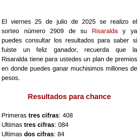
Cafeterito Tarde
El viernes 25 de julio de 2025 se realizo el
Cafeterito Noche
sorteo número 2909 de su
Risaralda
y ya
puedes consultar los resultados para saber si
Caribeña Día
fuiste un feliz ganador, recuerda que la
Risaralda tiene para ustedes un plan de premios
Caribeña Noche
en donde puedes ganar muchisimos millones de
pesos.
Chontico Día
Resultados para chance
Chontico Noche
Primeras
tres cifras
: 408
Culona día
Ultimas
tres cifras
: 084
Ultimas
dos cifras
: 84
Culona noche