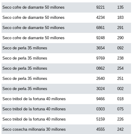
Paisita Día
Seco cofre de diamante 50 millones
9221
135
Seco cofre de diamante 50 millones
4234
183
Paisita Noche
Seco cofre de diamante 50 millones
6861
291
Seco cofre de diamante 50 millones
9248
290
Paisita 3
Seco de perla 35 millones
3654
092
Seco de perla 35 millones
9769
238
Pick 3 Día
Seco de perla 35 millones
0862
254
Pick 3 Noche
Seco de perla 35 millones
2640
251
Seco de perla 35 millones
3024
002
Pick 4 Día
Seco trébol de la fortuna 40 millones
9466
018
Seco trébol de la fortuna 40 millones
0303
075
Pick 4 Noche
Seco trébol de la fortuna 40 millones
5159
226
Seco cosecha millonaria 30 millones
4555
242
Pijao de Oro