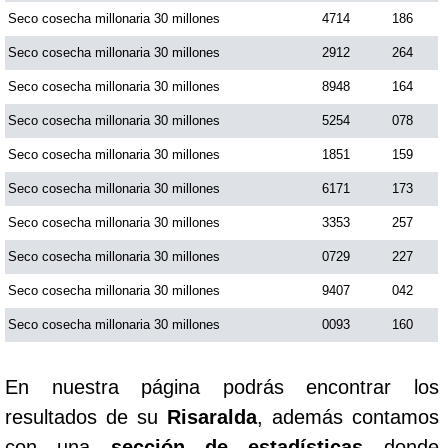
Seco cosecha millonaria 30 millones
4714
186
Seco cosecha millonaria 30 millones
2912
264
Saman de la suerte
Seco cosecha millonaria 30 millones
8948
164
Sinuano Día
Seco cosecha millonaria 30 millones
5254
078
Seco cosecha millonaria 30 millones
1851
159
Sinuano Noche
Seco cosecha millonaria 30 millones
6171
173
Seco cosecha millonaria 30 millones
3353
257
Super Chontico Noche
Seco cosecha millonaria 30 millones
0729
227
Seco cosecha millonaria 30 millones
9407
042
Seco cosecha millonaria 30 millones
0093
160
En nuestra página podrás encontrar los
resultados de su
Risaralda
, además contamos
con una
sección de estadísticas
donde