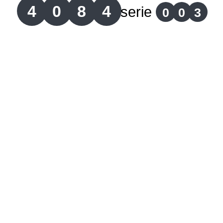
4
0
8
4
serie
0
0
3
Lotería del Cauca
Lotería de Boyaca
Extra de Colombia
Antioqueñita Día
Antioqueñita Tarde
Astro Sol
Astro Luna