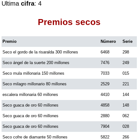
Ultima
cifra
: 4
Dorado Mañana
Premios secos
Dorado Tarde
Premio
Número
Serie
Seco el gordo de la risaralda 300 millones
6468
298
Dorado Noche
Seco ángel de la suerte 200 millones
7476
249
Fantástica Día
Seco mula millonaria 150 millones
7033
015
Seco milagro millonario 80 millones
2529
221
Fantástica Noche
escalera millonaria 60 millones
4410
144
Seco guaca de oro 60 millones
4858
148
Motilon Tarde
Seco guaca de oro 60 millones
2880
062
Seco guaca de oro 60 millones
7904
028
Motilon Noche
Seco cofre de diamante 50 millones
5822
266