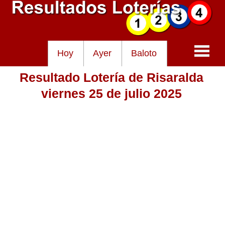
Hoy
Ayer
Baloto
Resultado Lotería de Risaralda
Baloto
viernes 25 de julio 2025
Lotería de Cundinamarca
Lotería del Tolima
Lotería de la Cruz Roja
Lotería del Huila