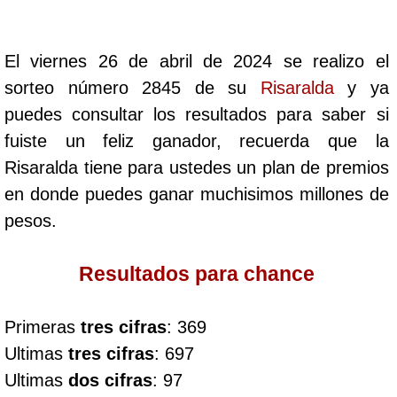
Cafeterito Tarde
El viernes 26 de abril de 2024 se realizo el
Cafeterito Noche
sorteo número 2845 de su
Risaralda
y ya
puedes consultar los resultados para saber si
Caribeña Día
fuiste un feliz ganador, recuerda que la
Risaralda tiene para ustedes un plan de premios
Caribeña Noche
en donde puedes ganar muchisimos millones de
pesos.
Chontico Día
Resultados para chance
Chontico Noche
Primeras
tres cifras
: 369
Culona día
Ultimas
tres cifras
: 697
Ultimas
dos cifras
: 97
Culona noche