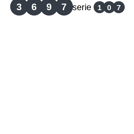
3
6
9
7
serie
1
0
7
Lotería del Cauca
Lotería de Boyaca
Extra de Colombia
Antioqueñita Día
Antioqueñita Tarde
Astro Sol
Astro Luna