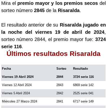
Mira el
premio mayor y los premios secos
del
Paisita Día
sorteo número
2845
de la
Risaralda
.
Paisita Noche
El resultado anterior de su
Risaralda jugado en
la noche del viernes 19 de abril de 2024
,
Paisita 3
sorteo número 2844, el premio mayor fue:
3724
serie 116
.
Pick 3 Día
Últimos resultados Risaralda
Pick 3 Noche
Fecha
Sorteo
Resultado
Viernes 19 Abril 2024
2844
3724 serie 116
Pick 4 Día
Viernes 12 Abril 2024
2843
6869 serie 142
Pick 4 Noche
Viernes 5 Abril 2024
2842
2525 serie 041
Miércoles 27 Marzo 2024
2841
6717 serie 149
Pijao de Oro