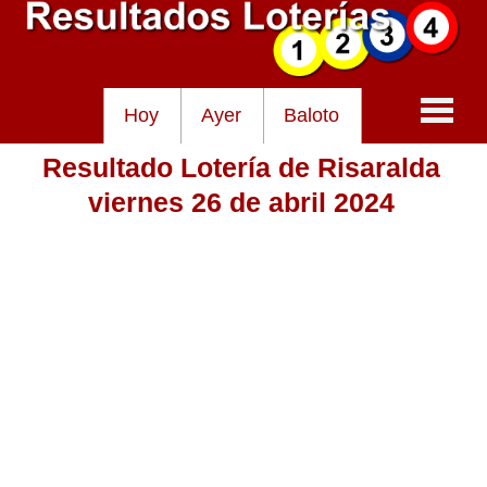
Hoy
Ayer
Baloto
Resultado Lotería de Risaralda
Baloto
viernes 26 de abril 2024
Lotería de Cundinamarca
Lotería del Tolima
Lotería de la Cruz Roja
Lotería del Huila