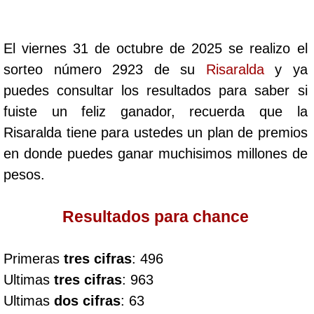
Cafeterito Tarde
El viernes 31 de octubre de 2025 se realizo el
Cafeterito Noche
sorteo número 2923 de su
Risaralda
y ya
puedes consultar los resultados para saber si
Caribeña Día
fuiste un feliz ganador, recuerda que la
Risaralda tiene para ustedes un plan de premios
Caribeña Noche
en donde puedes ganar muchisimos millones de
pesos.
Chontico Día
Resultados para chance
Chontico Noche
Primeras
tres cifras
: 496
Culona día
Ultimas
tres cifras
: 963
Ultimas
dos cifras
: 63
Culona noche