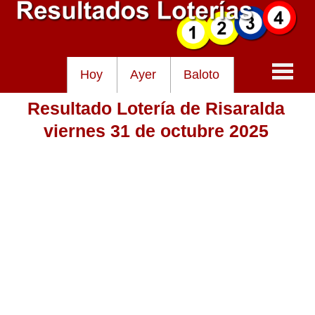
Hoy
Ayer
Baloto
Resultado Lotería de Risaralda
Baloto
viernes 31 de octubre 2025
Lotería de Cundinamarca
Lotería del Tolima
Lotería de la Cruz Roja
Lotería del Huila