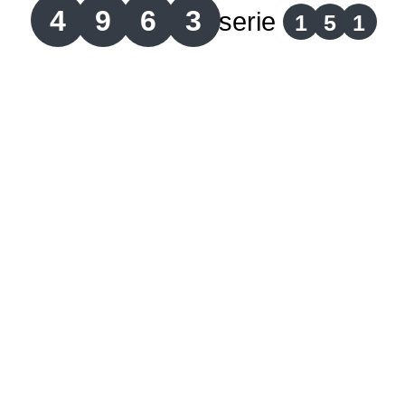
4
9
6
3
serie
1
5
1
Lotería del Cauca
Lotería de Boyaca
Extra de Colombia
Antioqueñita Día
Antioqueñita Tarde
Astro Sol
Astro Luna