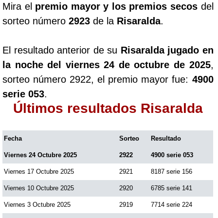
Mira el
premio mayor y los premios secos
del
Paisita Día
sorteo número
2923
de la
Risaralda
.
Paisita Noche
El resultado anterior de su
Risaralda jugado en
la noche del viernes 24 de octubre de 2025
,
Paisita 3
sorteo número 2922, el premio mayor fue:
4900
serie 053
.
Pick 3 Día
Últimos resultados Risaralda
Pick 3 Noche
Fecha
Sorteo
Resultado
Viernes 24 Octubre 2025
2922
4900 serie 053
Pick 4 Día
Viernes 17 Octubre 2025
2921
8187 serie 156
Pick 4 Noche
Viernes 10 Octubre 2025
2920
6785 serie 141
Viernes 3 Octubre 2025
2919
7714 serie 224
Pijao de Oro