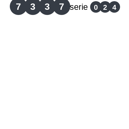
7
3
3
7
serie
0
2
4
Lotería del Cauca
Lotería de Boyaca
Extra de Colombia
Antioqueñita Día
Antioqueñita Tarde
Astro Sol
Astro Luna