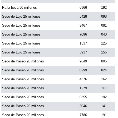
Paisita Día
Pa la beca 30 millones
6966
192
Seco de Lujo 25 millones
5428
098
Paisita Noche
Seco de Lujo 25 millones
9467
081
Seco de Lujo 25 millones
7096
040
Paisita 3
Seco de Lujo 25 millones
1537
125
Seco de Lujo 25 millones
5937
156
Pick 3 Día
Seco de Paseo 20 millones
9649
006
Pick 3 Noche
Seco de Paseo 20 millones
0299
024
Seco de Paseo 20 millones
4376
162
Pick 4 Día
Seco de Paseo 20 millones
1279
110
Seco de Paseo 20 millones
0355
192
Pick 4 Noche
Seco de Paseo 20 millones
3046
141
Seco de Paseo 20 millones
7786
191
Pijao de Oro