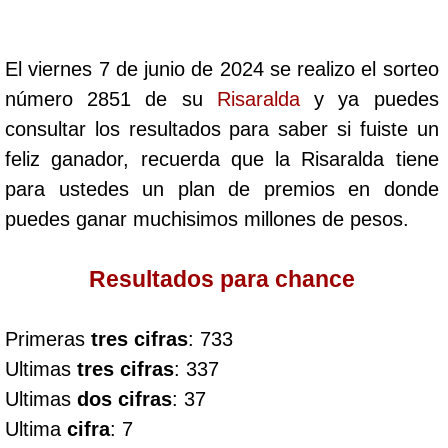
Cafeterito Tarde
El viernes 7 de junio de 2024 se realizo el sorteo
Cafeterito Noche
número 2851 de su
Risaralda
y ya puedes
consultar los resultados para saber si fuiste un
Caribeña Día
feliz ganador, recuerda que la Risaralda tiene
para ustedes un plan de premios en donde
Caribeña Noche
puedes ganar muchisimos millones de pesos.
Chontico Día
Resultados para chance
Chontico Noche
Primeras
tres cifras
: 733
Ultimas
tres cifras
: 337
Culona día
Ultimas
dos cifras
: 37
Ultima
cifra
: 7
Culona noche