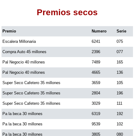
Premios secos
Dorado Mañana
Premio
Numero
Serie
Dorado Tarde
Escalera Millonaria
6241
075
Dorado Noche
Compra Auto 45 millones
2396
077
Pal Negocio 40 millones
7489
165
Fantástica Día
Pal Negocio 40 millones
4665
136
Super Seco Cafetero 35 millones
3659
105
Fantástica Noche
Super Seco Cafetero 35 millones
2804
196
Super Seco Cafetero 35 millones
3029
111
Motilon Tarde
Pa la beca 30 millones
6319
192
Pa la beca 30 millones
9539
102
Motilon Noche
Pa la beca 30 millones
3805
080