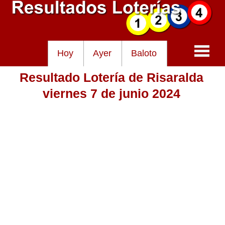
Hoy
Ayer
Baloto
Resultado Lotería de Risaralda
Baloto
viernes 7 de junio 2024
Lotería de Cundinamarca
Lotería del Tolima
Lotería de la Cruz Roja
Lotería del Huila