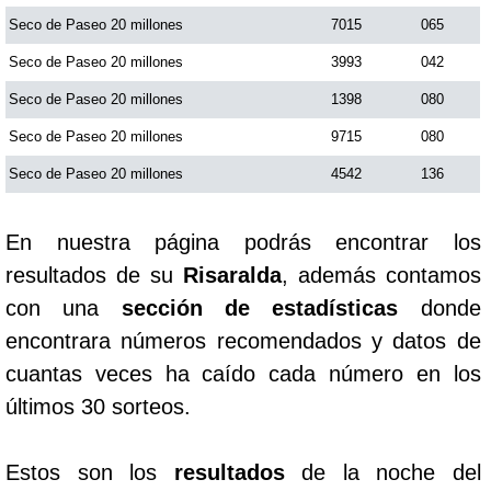
Seco de Paseo 20 millones
7015
065
Saman de la suerte
Seco de Paseo 20 millones
3993
042
Seco de Paseo 20 millones
1398
080
Sinuano Día
Seco de Paseo 20 millones
9715
080
Seco de Paseo 20 millones
4542
136
Sinuano Noche
En nuestra página podrás encontrar los
Super Chontico Noche
resultados de su
Risaralda
, además contamos
con una
sección de estadísticas
donde
encontrara números recomendados y datos de
cuantas veces ha caído cada número en los
últimos 30 sorteos.
Estos son los
resultados
de la noche del