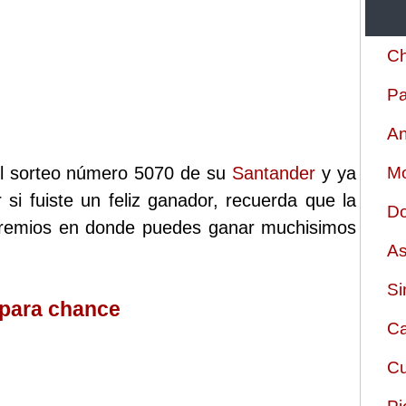
Ch
Pa
An
el sorteo número 5070 de su
Santander
y ya
Mo
 si fuiste un feliz ganador, recuerda que la
Do
 premios en donde puedes ganar muchisimos
As
Si
 para chance
Ca
Cu