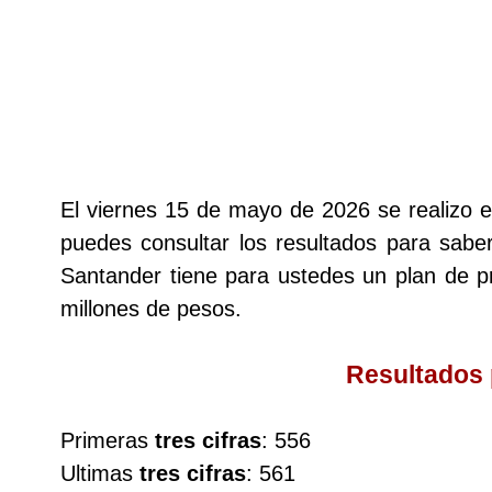
Lotería del Cauca
Lotería de Boyaca
Extra de Colombia
El viernes 15 de mayo de 2026 se realizo 
puedes consultar los resultados para saber
Antioqueñita Día
Santander tiene para ustedes un plan de
millones de pesos.
Antioqueñita Tarde
Resultados
Astro Sol
Primeras
tres cifras
: 556
Astro Luna
Ultimas
tres cifras
: 561