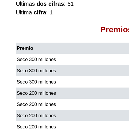
Ultimas
dos cifras
: 61
Cafeterito Tarde
Ultima
cifra
: 1
Cafeterito Noche
Premio
Caribeña Día
Premio
Caribeña Noche
Seco 300 millones
Seco 300 millones
Chontico Día
Seco 300 millones
Chontico Noche
Seco 200 millones
Seco 200 millones
Culona día
Seco 200 millones
Culona noche
Seco 200 millones