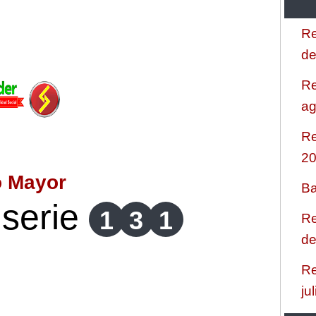
Re
de
Re
ag
Re
2
o Mayor
Ba
serie
1
3
1
Re
de
Re
ju