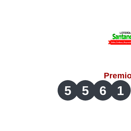
Lotería del Valle
Lotería del Meta
Lotería de Manizales
Lotería del Quindio
Premi
Lotería de Bogotá
5
5
6
1
Lotería de Risaralda
Lotería de Medellín
Lotería de Santander