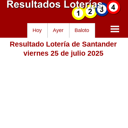
Hoy
Ayer
Baloto
Resultado Lotería de Santander
Baloto
viernes 25 de julio 2025
Lotería de Cundinamarca
Lotería del Tolima
Lotería de la Cruz Roja
Lotería del Huila