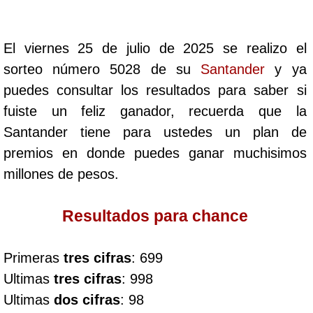
Cafeterito Tarde
El viernes 25 de julio de 2025 se realizo el
Cafeterito Noche
sorteo número 5028 de su
Santander
y ya
puedes consultar los resultados para saber si
Caribeña Día
fuiste un feliz ganador, recuerda que la
Santander tiene para ustedes un plan de
Caribeña Noche
premios en donde puedes ganar muchisimos
millones de pesos.
Chontico Día
Resultados para chance
Chontico Noche
Primeras
tres cifras
: 699
Culona día
Ultimas
tres cifras
: 998
Ultimas
dos cifras
: 98
Culona noche