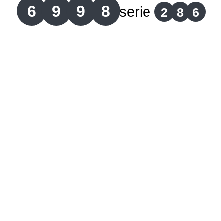
6
9
9
8
serie
2
8
6
Lotería del Cauca
Lotería de Boyaca
Extra de Colombia
Antioqueñita Día
Antioqueñita Tarde
Astro Sol
Astro Luna