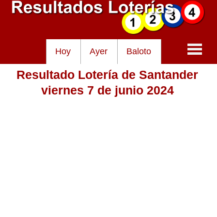
Hoy
Ayer
Baloto
Resultado Lotería de Santander
Baloto
viernes 7 de junio 2024
Lotería de Cundinamarca
Lotería del Tolima
Lotería de la Cruz Roja
Lotería del Huila