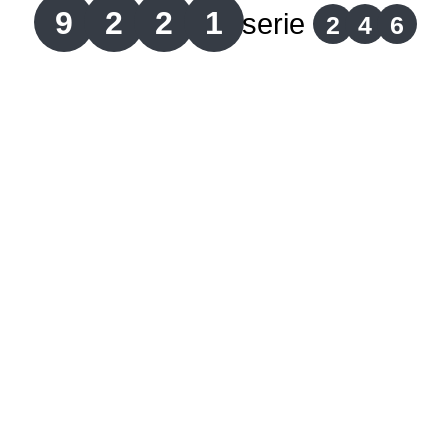
9
2
2
1
serie
2
4
6
Lotería del Cauca
Lotería de Boyaca
Extra de Colombia
Antioqueñita Día
Antioqueñita Tarde
Astro Sol
Astro Luna