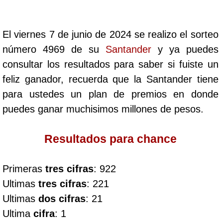
Cafeterito Tarde
El viernes 7 de junio de 2024 se realizo el sorteo
Cafeterito Noche
número 4969 de su
Santander
y ya puedes
consultar los resultados para saber si fuiste un
Caribeña Día
feliz ganador, recuerda que la Santander tiene
para ustedes un plan de premios en donde
Caribeña Noche
puedes ganar muchisimos millones de pesos.
Chontico Día
Resultados para chance
Chontico Noche
Primeras
tres cifras
: 922
Ultimas
tres cifras
: 221
Culona día
Ultimas
dos cifras
: 21
Ultima
cifra
: 1
Culona noche