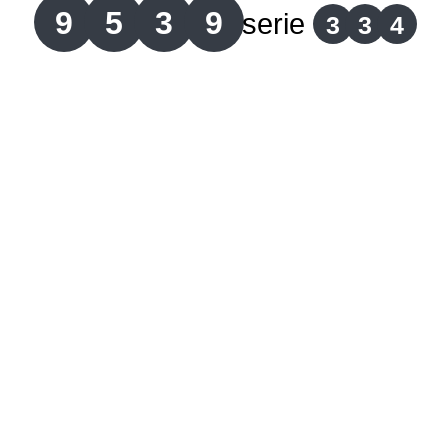
9
5
3
9
serie
3
3
4
Lotería del Cauca
Lotería de Boyaca
Extra de Colombia
Antioqueñita Día
Antioqueñita Tarde
Astro Sol
Astro Luna