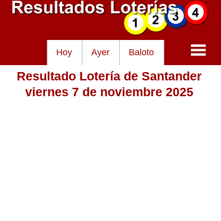
Hoy
Ayer
Baloto
Resultado Lotería de Santander
Baloto
viernes 7 de noviembre 2025
Lotería de Cundinamarca
Lotería del Tolima
Lotería de la Cruz Roja
Lotería del Huila