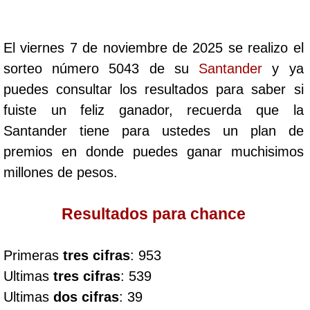
Cafeterito Tarde
El viernes 7 de noviembre de 2025 se realizo el
Cafeterito Noche
sorteo número 5043 de su
Santander
y ya
puedes consultar los resultados para saber si
Caribeña Día
fuiste un feliz ganador, recuerda que la
Santander tiene para ustedes un plan de
Caribeña Noche
premios en donde puedes ganar muchisimos
millones de pesos.
Chontico Día
Resultados para chance
Chontico Noche
Primeras
tres cifras
: 953
Culona día
Ultimas
tres cifras
: 539
Ultimas
dos cifras
: 39
Culona noche