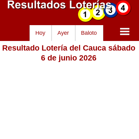
Hoy
Ayer
Baloto
Resultado Lotería del Cauca sábado
Baloto
6 de junio 2026
Lotería de Cundinamarca
Lotería del Tolima
Lotería de la Cruz Roja
Lotería del Huila