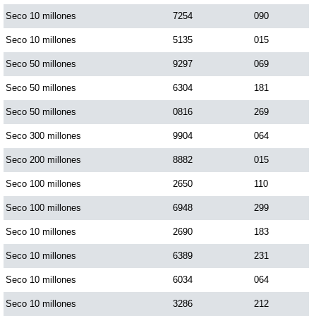
Seco 10 millones
7254
090
Saman de la suerte
Seco 10 millones
5135
015
Seco 50 millones
9297
069
Sinuano Día
Seco 50 millones
6304
181
Seco 50 millones
0816
269
Sinuano Noche
Seco 300 millones
9904
064
Seco 200 millones
8882
015
Super Chontico Noche
Seco 100 millones
2650
110
Seco 100 millones
6948
299
Seco 10 millones
2690
183
Seco 10 millones
6389
231
Seco 10 millones
6034
064
Seco 10 millones
3286
212