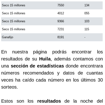
Seco 15 millones
7550
134
Saman de la suerte
Seco 15 millones
4012
055
Seco 15 millones
9366
103
Sinuano Día
Seco 15 millones
7231
115
Ganafijo
8191
-
Sinuano Noche
En nuestra página podrás encontrar los
Super Chontico Noche
resultados de su
Huila
, además contamos con
una
sección de estadísticas
donde encontrara
números recomendados y datos de cuantas
veces ha caído cada número en los últimos 30
sorteos.
Estos son los
resultados
de la noche del