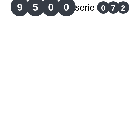
9
5
0
0
serie
0
7
2
Lotería del Cauca
Lotería de Boyaca
Extra de Colombia
Antioqueñita Día
Antioqueñita Tarde
Astro Sol
Astro Luna