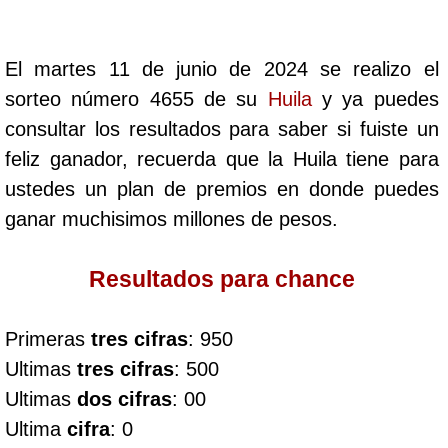
Cafeterito Tarde
El martes 11 de junio de 2024 se realizo el
Cafeterito Noche
sorteo número 4655 de su
Huila
y ya puedes
consultar los resultados para saber si fuiste un
Caribeña Día
feliz ganador, recuerda que la Huila tiene para
ustedes un plan de premios en donde puedes
Caribeña Noche
ganar muchisimos millones de pesos.
Chontico Día
Resultados para chance
Chontico Noche
Primeras
tres cifras
: 950
Ultimas
tres cifras
: 500
Culona día
Ultimas
dos cifras
: 00
Ultima
cifra
: 0
Culona noche