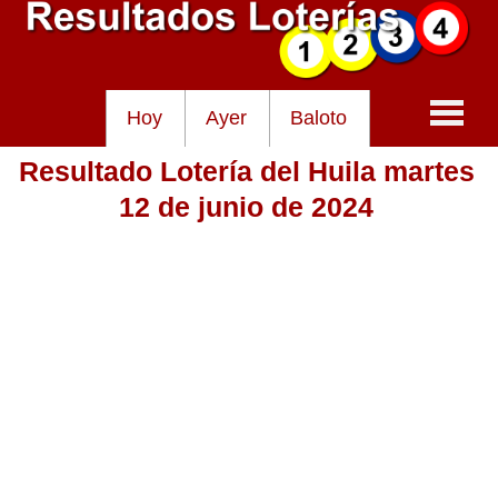
Hoy
Ayer
Baloto
Resultado Lotería del Huila martes
Baloto
12 de junio de 2024
Lotería de Cundinamarca
Lotería del Tolima
Lotería de la Cruz Roja
Lotería del Huila