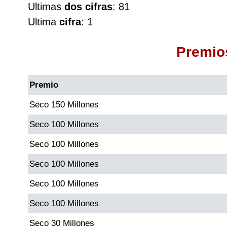
Ultimas
dos cifras
: 81
Cafeterito Tarde
Ultima
cifra
: 1
Cafeterito Noche
Premio
Caribeña Día
Premio
Caribeña Noche
Seco 150 Millones
Seco 100 Millones
Chontico Día
Seco 100 Millones
Chontico Noche
Seco 100 Millones
Seco 100 Millones
Culona día
Seco 100 Millones
Culona noche
Seco 30 Millones