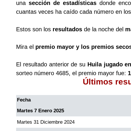
una
sección de estadísticas
donde encon
cuantas veces ha caído cada número en los 
Saman de la suerte
Estos son los
resultados
de la noche del
m
Sinuano Día
Mira el
premio mayor y los premios seco
Sinuano Noche
El resultado anterior de su
Huila jugado en
Super Chontico Noche
sorteo número 4685, el premio mayor fue:
1
Últimos res
Fecha
Martes 7 Enero 2025
Martes 31 Diciembre 2024