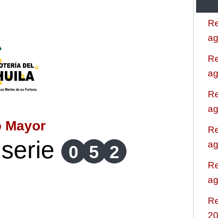
Re
ag
Re
ag
Re
ag
o Mayor
Re
serie
ag
0
5
2
Re
ag
Re
2