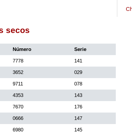
Ch
s secos
Número
Serie
7778
141
3652
029
9711
078
4353
143
7670
176
0666
147
6980
145