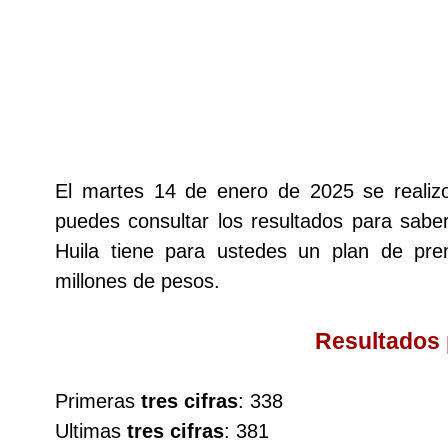
Lotería del Cauca
Lotería de Boyaca
Extra de Colombia
El martes 14 de enero de 2025 se reali
puedes consultar los resultados para saber
Antioqueñita Día
Huila tiene para ustedes un plan de p
millones de pesos.
Antioqueñita Tarde
Resultados
Astro Sol
Primeras
tres cifras
: 338
Astro Luna
Ultimas
tres cifras
: 381