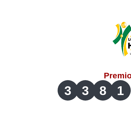
Lotería del Valle
Lotería del Meta
Lotería de Manizales
Lotería del Quindio
Premi
Lotería de Bogotá
3
3
8
1
Lotería de Risaralda
Lotería de Medellín
Lotería de Santander