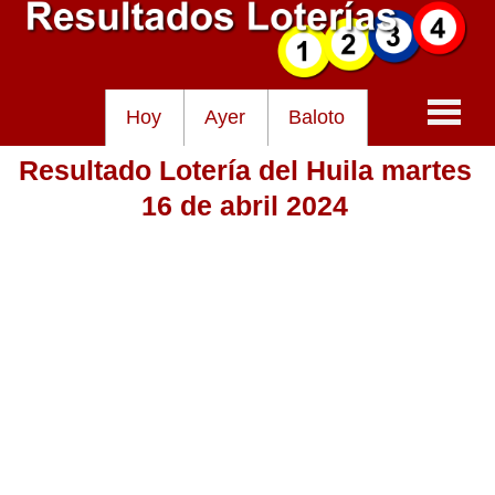
Hoy
Ayer
Baloto
Resultado Lotería del Huila martes
Baloto
16 de abril 2024
Lotería de Cundinamarca
Lotería del Tolima
Lotería de la Cruz Roja
Lotería del Huila