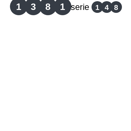
1
3
8
1
serie
1
4
8
Lotería del Cauca
Lotería de Boyaca
Extra de Colombia
Antioqueñita Día
Antioqueñita Tarde
Astro Sol
Astro Luna