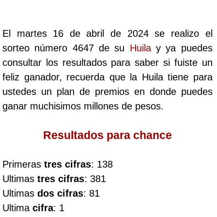
Cafeterito Tarde
El martes 16 de abril de 2024 se realizo el
Cafeterito Noche
sorteo número 4647 de su
Huila
y ya puedes
consultar los resultados para saber si fuiste un
Caribeña Día
feliz ganador, recuerda que la Huila tiene para
ustedes un plan de premios en donde puedes
Caribeña Noche
ganar muchisimos millones de pesos.
Chontico Día
Resultados para chance
Chontico Noche
Primeras
tres cifras
: 138
Ultimas
tres cifras
: 381
Culona día
Ultimas
dos cifras
: 81
Ultima
cifra
: 1
Culona noche