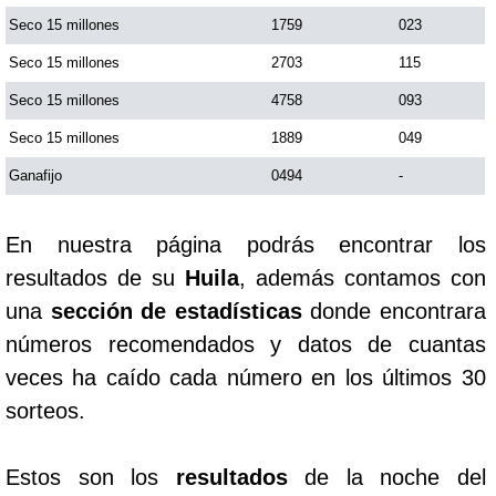
Seco 15 millones
1759
023
Saman de la suerte
Seco 15 millones
2703
115
Seco 15 millones
4758
093
Sinuano Día
Seco 15 millones
1889
049
Ganafijo
0494
-
Sinuano Noche
En nuestra página podrás encontrar los
Super Chontico Noche
resultados de su
Huila
, además contamos con
una
sección de estadísticas
donde encontrara
números recomendados y datos de cuantas
veces ha caído cada número en los últimos 30
sorteos.
Estos son los
resultados
de la noche del