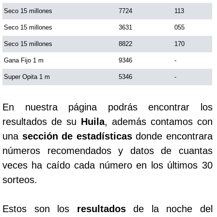
Seco 15 millones
7724
113
Saman de la suerte
Seco 15 millones
3631
055
Seco 15 millones
8822
170
Sinuano Día
Gana Fijo 1 m
9346
-
Super Opita 1 m
5346
-
Sinuano Noche
En nuestra página podrás encontrar los
Super Chontico Noche
resultados de su
Huila
, además contamos con
una
sección de estadísticas
donde encontrara
números recomendados y datos de cuantas
veces ha caído cada número en los últimos 30
sorteos.
Estos son los
resultados
de la noche del