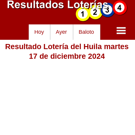
Hoy
Ayer
Baloto
Resultado Lotería del Huila martes
Baloto
17 de diciembre 2024
Lotería de Cundinamarca
Lotería del Tolima
Lotería de la Cruz Roja
Lotería del Huila