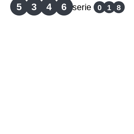
5
3
4
6
serie
0
1
8
Lotería del Cauca
Lotería de Boyaca
Extra de Colombia
Antioqueñita Día
Antioqueñita Tarde
Astro Sol
Astro Luna