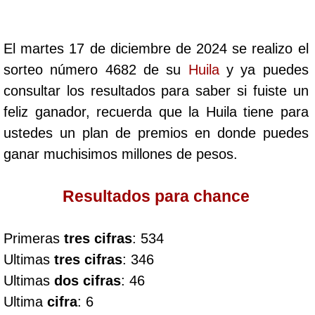
Cafeterito Tarde
El martes 17 de diciembre de 2024 se realizo el
Cafeterito Noche
sorteo número 4682 de su
Huila
y ya puedes
consultar los resultados para saber si fuiste un
Caribeña Día
feliz ganador, recuerda que la Huila tiene para
ustedes un plan de premios en donde puedes
Caribeña Noche
ganar muchisimos millones de pesos.
Chontico Día
Resultados para chance
Chontico Noche
Primeras
tres cifras
: 534
Ultimas
tres cifras
: 346
Culona día
Ultimas
dos cifras
: 46
Ultima
cifra
: 6
Culona noche