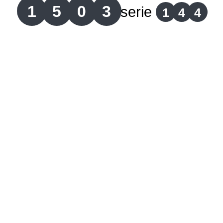
1
5
0
3
serie
1
4
4
Lotería del Cauca
Lotería de Boyaca
Extra de Colombia
Antioqueñita Día
Antioqueñita Tarde
Astro Sol
Astro Luna