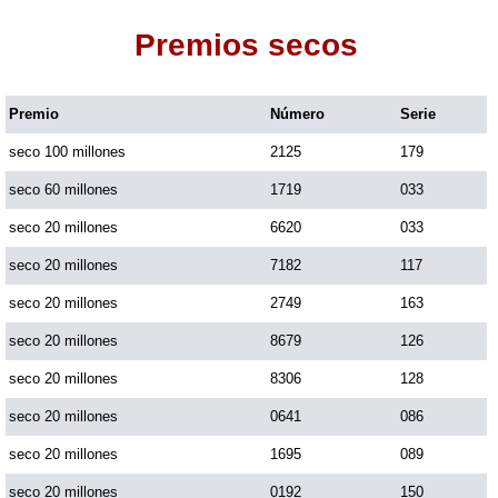
Premios secos
Dorado Mañana
Premio
Número
Serie
Dorado Tarde
seco 100 millones
2125
179
Dorado Noche
seco 60 millones
1719
033
seco 20 millones
6620
033
Fantástica Día
seco 20 millones
7182
117
seco 20 millones
2749
163
Fantástica Noche
seco 20 millones
8679
126
seco 20 millones
8306
128
Motilon Tarde
seco 20 millones
0641
086
seco 20 millones
1695
089
Motilon Noche
seco 20 millones
0192
150