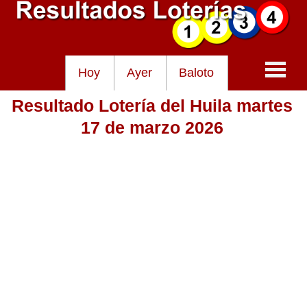
Hoy
Ayer
Baloto
Resultado Lotería del Huila martes
Baloto
17 de marzo 2026
Lotería de Cundinamarca
Lotería del Tolima
Lotería de la Cruz Roja
Lotería del Huila