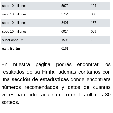
seco 10 millones
5979
124
Saman de la suerte
seco 10 millones
3754
058
seco 10 millones
8401
137
Sinuano Día
seco 10 millones
0014
039
super opita 1m
1503
-
Sinuano Noche
gana fijo 1m
0161
-
Super Chontico Noche
En nuestra página podrás encontrar los
resultados de su
Huila
, además contamos con
una
sección de estadísticas
donde encontrara
números recomendados y datos de cuantas
veces ha caído cada número en los últimos 30
sorteos.