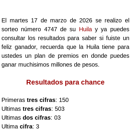
Cafeterito Tarde
El martes 17 de marzo de 2026 se realizo el
Cafeterito Noche
sorteo número 4747 de su
Huila
y ya puedes
consultar los resultados para saber si fuiste un
Caribeña Día
feliz ganador, recuerda que la Huila tiene para
ustedes un plan de premios en donde puedes
Caribeña Noche
ganar muchisimos millones de pesos.
Chontico Día
Resultados para chance
Chontico Noche
Primeras
tres cifras
: 150
Ultimas
tres cifras
: 503
Culona día
Ultimas
dos cifras
: 03
Ultima
cifra
: 3
Culona noche