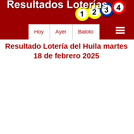
Hoy
Ayer
Baloto
Resultado Lotería del Huila martes
Baloto
18 de febrero 2025
Lotería de Cundinamarca
Lotería del Tolima
Lotería de la Cruz Roja
Lotería del Huila