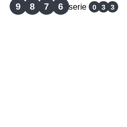
9
8
7
6
serie
0
3
3
Lotería del Cauca
Lotería de Boyaca
Extra de Colombia
Antioqueñita Día
Antioqueñita Tarde
Astro Sol
Astro Luna