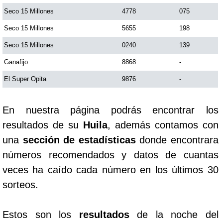
Seco 15 Millones
4778
075
Saman de la suerte
Seco 15 Millones
5655
198
Seco 15 Millones
0240
139
Sinuano Día
Ganafijo
8868
-
El Super Opita
9876
-
Sinuano Noche
En nuestra página podrás encontrar los
Super Chontico Noche
resultados de su
Huila
, además contamos con
una
sección de estadísticas
donde encontrara
números recomendados y datos de cuantas
veces ha caído cada número en los últimos 30
sorteos.
Estos son los
resultados
de la noche del