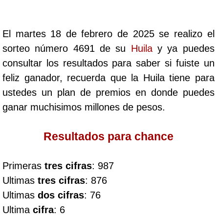
Cafeterito Tarde
El martes 18 de febrero de 2025 se realizo el
Cafeterito Noche
sorteo número 4691 de su
Huila
y ya puedes
consultar los resultados para saber si fuiste un
Caribeña Día
feliz ganador, recuerda que la Huila tiene para
ustedes un plan de premios en donde puedes
Caribeña Noche
ganar muchisimos millones de pesos.
Chontico Día
Resultados para chance
Chontico Noche
Primeras
tres cifras
: 987
Ultimas
tres cifras
: 876
Culona día
Ultimas
dos cifras
: 76
Ultima
cifra
: 6
Culona noche