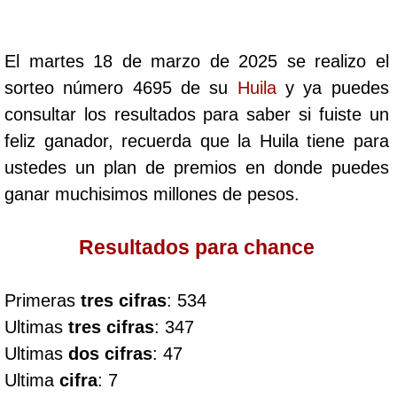
Cafeterito Tarde
El martes 18 de marzo de 2025 se realizo el
Cafeterito Noche
sorteo número 4695 de su
Huila
y ya puedes
consultar los resultados para saber si fuiste un
Caribeña Día
feliz ganador, recuerda que la Huila tiene para
ustedes un plan de premios en donde puedes
Caribeña Noche
ganar muchisimos millones de pesos.
Chontico Día
Resultados para chance
Chontico Noche
Primeras
tres cifras
: 534
Ultimas
tres cifras
: 347
Culona día
Ultimas
dos cifras
: 47
Ultima
cifra
: 7
Culona noche