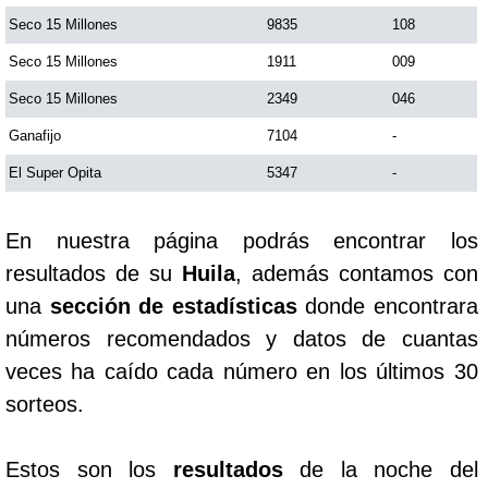
Seco 15 Millones
9835
108
Saman de la suerte
Seco 15 Millones
1911
009
Seco 15 Millones
2349
046
Sinuano Día
Ganafijo
7104
-
El Super Opita
5347
-
Sinuano Noche
En nuestra página podrás encontrar los
Super Chontico Noche
resultados de su
Huila
, además contamos con
una
sección de estadísticas
donde encontrara
números recomendados y datos de cuantas
veces ha caído cada número en los últimos 30
sorteos.
Estos son los
resultados
de la noche del