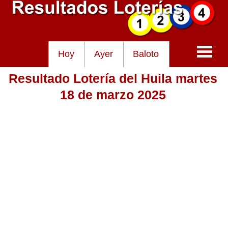
Hoy
Ayer
Baloto
Resultado Lotería del Huila martes
Baloto
18 de marzo 2025
Lotería de Cundinamarca
Lotería del Tolima
Lotería de la Cruz Roja
Lotería del Huila