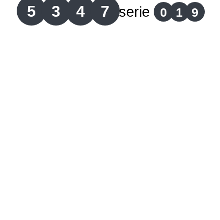
5
3
4
7
serie
0
1
9
Lotería del Cauca
Lotería de Boyaca
Extra de Colombia
Antioqueñita Día
Antioqueñita Tarde
Astro Sol
Astro Luna