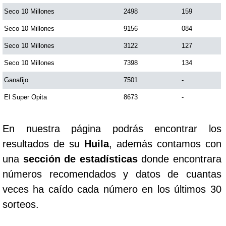
Seco 10 Millones
2498
159
Saman de la suerte
Seco 10 Millones
9156
084
Seco 10 Millones
3122
127
Sinuano Día
Seco 10 Millones
7398
134
Ganafijo
7501
-
Sinuano Noche
El Super Opita
8673
-
Super Chontico Noche
En nuestra página podrás encontrar los
resultados de su
Huila
, además contamos con
una
sección de estadísticas
donde encontrara
números recomendados y datos de cuantas
veces ha caído cada número en los últimos 30
sorteos.