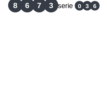
8
6
7
3
serie
0
3
6
Lotería del Cauca
Lotería de Boyaca
Extra de Colombia
Antioqueñita Día
Antioqueñita Tarde
Astro Sol
Astro Luna