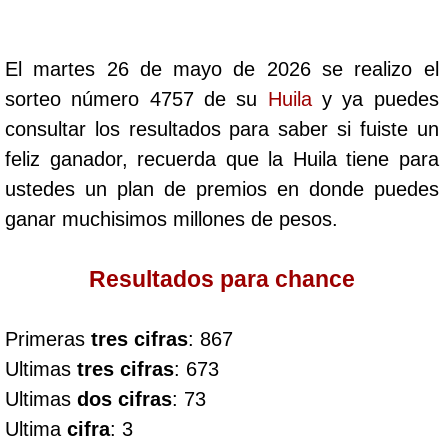
Cafeterito Tarde
El martes 26 de mayo de 2026 se realizo el
Cafeterito Noche
sorteo número 4757 de su
Huila
y ya puedes
consultar los resultados para saber si fuiste un
Caribeña Día
feliz ganador, recuerda que la Huila tiene para
ustedes un plan de premios en donde puedes
Caribeña Noche
ganar muchisimos millones de pesos.
Chontico Día
Resultados para chance
Chontico Noche
Primeras
tres cifras
: 867
Ultimas
tres cifras
: 673
Culona día
Ultimas
dos cifras
: 73
Ultima
cifra
: 3
Culona noche