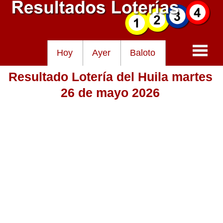
Hoy
Ayer
Baloto
Resultado Lotería del Huila martes
Baloto
26 de mayo 2026
Lotería de Cundinamarca
Lotería del Tolima
Lotería de la Cruz Roja
Lotería del Huila