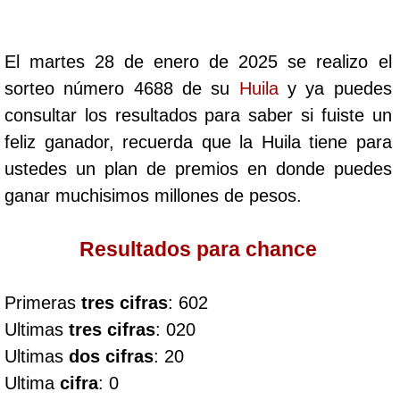
Cafeterito Tarde
El martes 28 de enero de 2025 se realizo el
Cafeterito Noche
sorteo número 4688 de su
Huila
y ya puedes
consultar los resultados para saber si fuiste un
Caribeña Día
feliz ganador, recuerda que la Huila tiene para
ustedes un plan de premios en donde puedes
Caribeña Noche
ganar muchisimos millones de pesos.
Chontico Día
Resultados para chance
Chontico Noche
Primeras
tres cifras
: 602
Ultimas
tres cifras
: 020
Culona día
Ultimas
dos cifras
: 20
Ultima
cifra
: 0
Culona noche