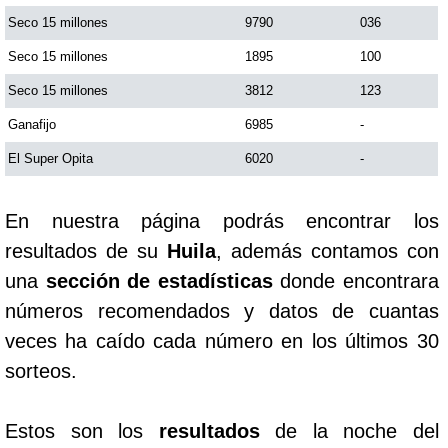
Seco 15 millones
9790
036
Saman de la suerte
Seco 15 millones
1895
100
Seco 15 millones
3812
123
Sinuano Día
Ganafijo
6985
-
El Super Opita
6020
-
Sinuano Noche
En nuestra página podrás encontrar los
Super Chontico Noche
resultados de su
Huila
, además contamos con
una
sección de estadísticas
donde encontrara
números recomendados y datos de cuantas
veces ha caído cada número en los últimos 30
sorteos.
Estos son los
resultados
de la noche del