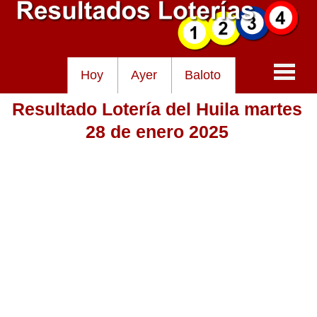
Hoy
Ayer
Baloto
Resultado Lotería del Huila martes
Baloto
28 de enero 2025
Lotería de Cundinamarca
Lotería del Tolima
Lotería de la Cruz Roja
Lotería del Huila