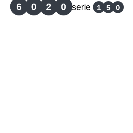
6
0
2
0
serie
1
5
0
Lotería del Cauca
Lotería de Boyaca
Extra de Colombia
Antioqueñita Día
Antioqueñita Tarde
Astro Sol
Astro Luna