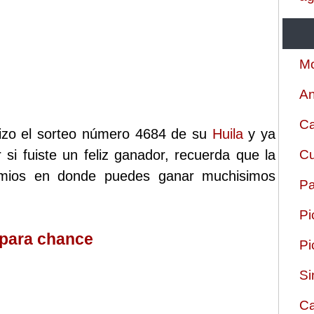
Mo
An
Ca
lizo el sorteo número 4684 de su
Huila
y ya
 si fuiste un feliz ganador, recuerda que la
Cu
remios en donde puedes ganar muchisimos
Pa
Pi
 para chance
Pi
Si
Ca