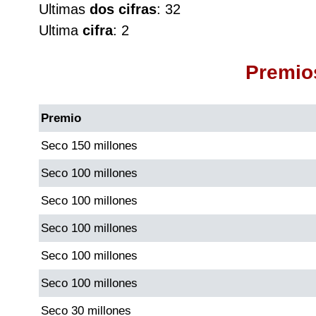
Ultimas
dos cifras
: 32
Cafeterito Tarde
Ultima
cifra
: 2
Cafeterito Noche
Premio
Caribeña Día
Premio
Caribeña Noche
Seco 150 millones
Seco 100 millones
Chontico Día
Seco 100 millones
Chontico Noche
Seco 100 millones
Seco 100 millones
Culona día
Seco 100 millones
Culona noche
Seco 30 millones