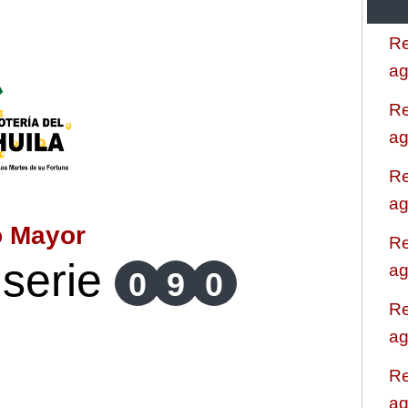
Re
ag
Re
ag
Re
ag
o Mayor
Re
serie
ag
0
9
0
Re
ag
Re
ag