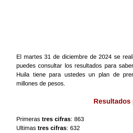
Lotería del Cauca
Lotería de Boyaca
Extra de Colombia
El martes 31 de diciembre de 2024 se rea
puedes consultar los resultados para saber
Antioqueñita Día
Huila tiene para ustedes un plan de p
millones de pesos.
Antioqueñita Tarde
Resultados
Astro Sol
Primeras
tres cifras
: 863
Astro Luna
Ultimas
tres cifras
: 632