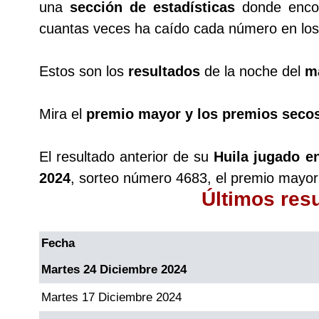
una
sección de estadísticas
donde encon
cuantas veces ha caído cada número en los 
Saman de la suerte
Estos son los
resultados
de la noche del
m
Sinuano Día
Mira el
premio mayor y los premios seco
Sinuano Noche
El resultado anterior de su
Huila jugado e
Super Chontico Noche
2024
, sorteo número 4683, el premio mayor
Últimos res
Fecha
Martes 24 Diciembre 2024
Martes 17 Diciembre 2024