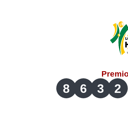
Lotería del Valle
Lotería del Meta
Lotería de Manizales
Lotería del Quindio
Premi
Lotería de Bogotá
8
6
3
2
Lotería de Risaralda
Lotería de Medellín
Lotería de Santander