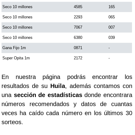
Seco 10 millones
4585
165
Saman de la suerte
Seco 10 millones
2293
065
Seco 10 millones
7067
007
Sinuano Día
Seco 10 millones
6380
039
Gana Fijo 1m
0871
-
Sinuano Noche
Super Opita 1m
2172
-
Super Chontico Noche
En nuestra página podrás encontrar los
resultados de su
Huila
, además contamos con
una
sección de estadísticas
donde encontrara
números recomendados y datos de cuantas
veces ha caído cada número en los últimos 30
sorteos.