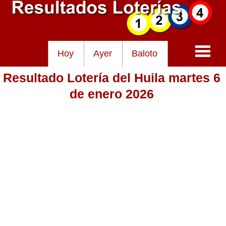
Hoy
Ayer
Baloto
Resultado Lotería del Huila martes 6
Baloto
de enero 2026
Lotería de Cundinamarca
Lotería del Tolima
Lotería de la Cruz Roja
Lotería del Huila