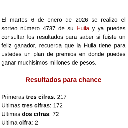
Cafeterito Tarde
El martes 6 de enero de 2026 se realizo el
Cafeterito Noche
sorteo número 4737 de su
Huila
y ya puedes
consultar los resultados para saber si fuiste un
Caribeña Día
feliz ganador, recuerda que la Huila tiene para
ustedes un plan de premios en donde puedes
Caribeña Noche
ganar muchisimos millones de pesos.
Chontico Día
Resultados para chance
Chontico Noche
Primeras
tres cifras
: 217
Ultimas
tres cifras
: 172
Culona día
Ultimas
dos cifras
: 72
Ultima
cifra
: 2
Culona noche