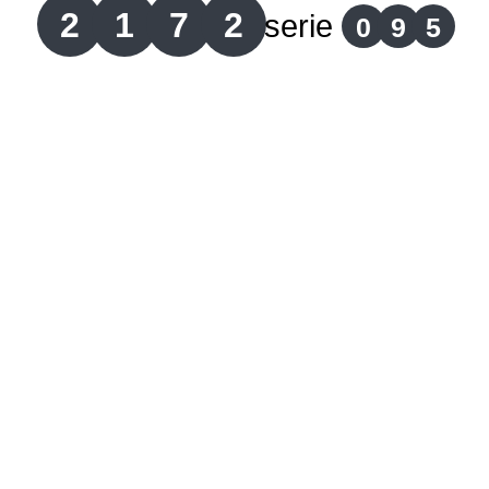
2
1
7
2
serie
0
9
5
Lotería del Cauca
Lotería de Boyaca
Extra de Colombia
Antioqueñita Día
Antioqueñita Tarde
Astro Sol
Astro Luna