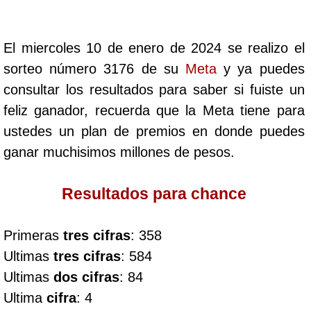
Cafeterito Tarde
El miercoles 10 de enero de 2024 se realizo el
Cafeterito Noche
sorteo número 3176 de su
Meta
y ya puedes
consultar los resultados para saber si fuiste un
Caribeña Día
feliz ganador, recuerda que la Meta tiene para
ustedes un plan de premios en donde puedes
Caribeña Noche
ganar muchisimos millones de pesos.
Chontico Día
Resultados para chance
Chontico Noche
Primeras
tres cifras
: 358
Ultimas
tres cifras
: 584
Culona día
Ultimas
dos cifras
: 84
Ultima
cifra
: 4
Culona noche