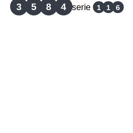
3
5
8
4
serie
1
1
6
Lotería del Cauca
Lotería de Boyaca
Extra de Colombia
Antioqueñita Día
Antioqueñita Tarde
Astro Sol
Astro Luna