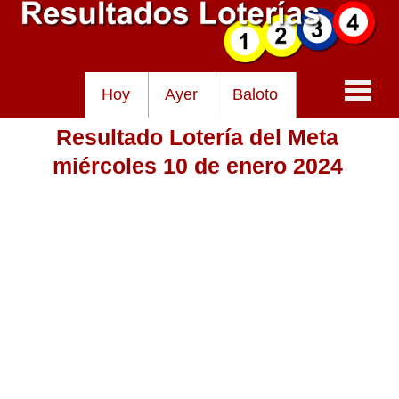
Hoy
Ayer
Baloto
Resultado Lotería del Meta
Baloto
miércoles 10 de enero 2024
Lotería de Cundinamarca
Lotería del Tolima
Lotería de la Cruz Roja
Lotería del Huila