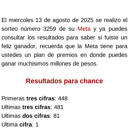
Cafeterito Tarde
El miercoles 13 de agosto de 2025 se realizo el
Cafeterito Noche
sorteo número 3259 de su
Meta
y ya puedes
consultar los resultados para saber si fuiste un
Caribeña Día
feliz ganador, recuerda que la Meta tiene para
ustedes un plan de premios en donde puedes
Caribeña Noche
ganar muchisimos millones de pesos.
Chontico Día
Resultados para chance
Chontico Noche
Primeras
tres cifras
: 448
Ultimas
tres cifras
: 481
Culona día
Ultimas
dos cifras
: 81
Ultima
cifra
: 1
Culona noche