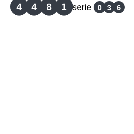
4
4
8
1
serie
0
3
6
Lotería del Cauca
Lotería de Boyaca
Extra de Colombia
Antioqueñita Día
Antioqueñita Tarde
Astro Sol
Astro Luna