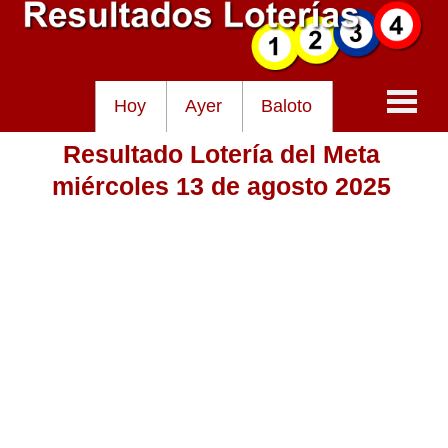
Hoy
Ayer
Baloto
Resultado Lotería del Meta
Baloto
miércoles 13 de agosto 2025
Lotería de Cundinamarca
Lotería del Tolima
Lotería de la Cruz Roja
Lotería del Huila