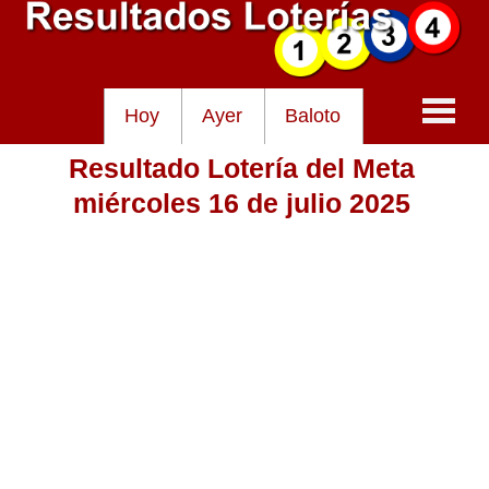
Hoy
Ayer
Baloto
Resultado Lotería del Meta
Baloto
miércoles 16 de julio 2025
Lotería de Cundinamarca
Lotería del Tolima
Lotería de la Cruz Roja
Lotería del Huila