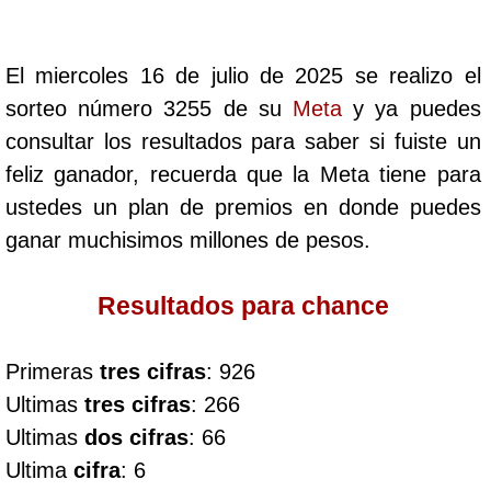
Cafeterito Tarde
El miercoles 16 de julio de 2025 se realizo el
Cafeterito Noche
sorteo número 3255 de su
Meta
y ya puedes
consultar los resultados para saber si fuiste un
Caribeña Día
feliz ganador, recuerda que la Meta tiene para
ustedes un plan de premios en donde puedes
Caribeña Noche
ganar muchisimos millones de pesos.
Chontico Día
Resultados para chance
Chontico Noche
Primeras
tres cifras
: 926
Ultimas
tres cifras
: 266
Culona día
Ultimas
dos cifras
: 66
Ultima
cifra
: 6
Culona noche