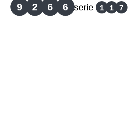
9
2
6
6
serie
1
1
7
Lotería del Cauca
Lotería de Boyaca
Extra de Colombia
Antioqueñita Día
Antioqueñita Tarde
Astro Sol
Astro Luna