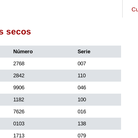
Cu
s secos
Número
Serie
2768
007
2842
110
9906
046
1182
100
7626
016
0103
138
1713
079