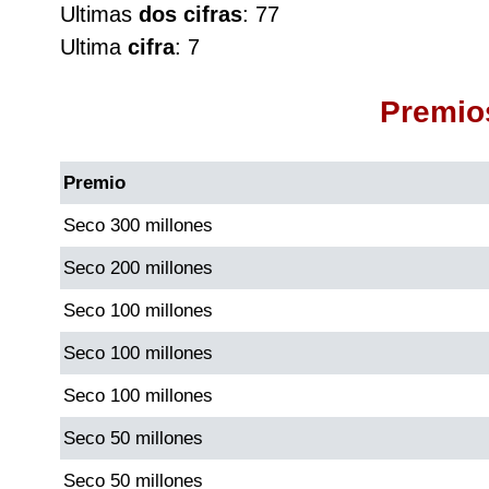
Ultimas
dos cifras
: 77
Cafeterito Tarde
Ultima
cifra
: 7
Cafeterito Noche
Premio
Caribeña Día
Premio
Caribeña Noche
Seco 300 millones
Seco 200 millones
Chontico Día
Seco 100 millones
Chontico Noche
Seco 100 millones
Seco 100 millones
Culona día
Seco 50 millones
Culona noche
Seco 50 millones