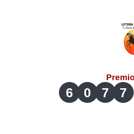
Lotería del Valle
Lotería del Meta
Lotería de Manizales
Lotería del Quindio
Premi
Lotería de Bogotá
6
0
7
7
Lotería de Risaralda
Lotería de Medellín
Lotería de Santander