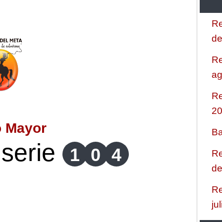
Re
de
Re
ag
Re
2
o Mayor
Ba
serie
1
0
4
Re
de
Re
ju