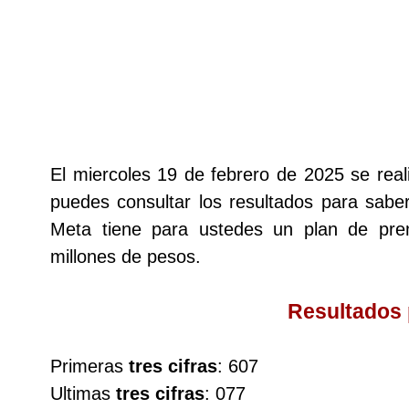
Lotería del Cauca
Lotería de Boyaca
Extra de Colombia
El miercoles 19 de febrero de 2025 se rea
puedes consultar los resultados para saber
Antioqueñita Día
Meta tiene para ustedes un plan de pr
millones de pesos.
Antioqueñita Tarde
Resultados
Astro Sol
Primeras
tres cifras
: 607
Astro Luna
Ultimas
tres cifras
: 077