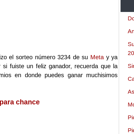
Do
An
Su
2
lizo el sorteo número 3234 de su
Meta
y ya
 si fuiste un feliz ganador, recuerda que la
Si
emios en donde puedes ganar muchisimos
Ca
As
 para chance
Mo
Pi
Pi