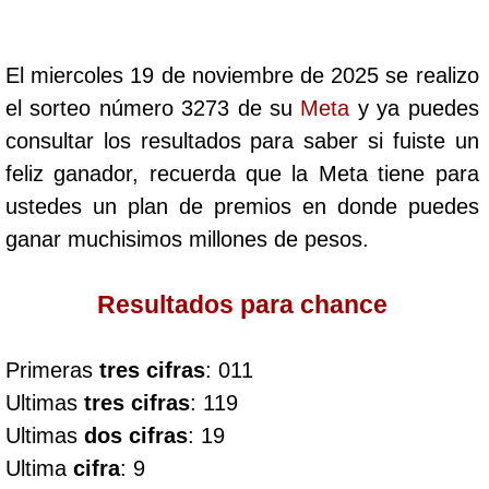
Cafeterito Tarde
El miercoles 19 de noviembre de 2025 se realizo
Cafeterito Noche
el sorteo número 3273 de su
Meta
y ya puedes
consultar los resultados para saber si fuiste un
Caribeña Día
feliz ganador, recuerda que la Meta tiene para
ustedes un plan de premios en donde puedes
Caribeña Noche
ganar muchisimos millones de pesos.
Chontico Día
Resultados para chance
Chontico Noche
Primeras
tres cifras
: 011
Ultimas
tres cifras
: 119
Culona día
Ultimas
dos cifras
: 19
Ultima
cifra
: 9
Culona noche