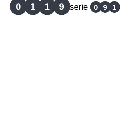
0
1
1
9
serie
0
9
1
Lotería del Cauca
Lotería de Boyaca
Extra de Colombia
Antioqueñita Día
Antioqueñita Tarde
Astro Sol
Astro Luna