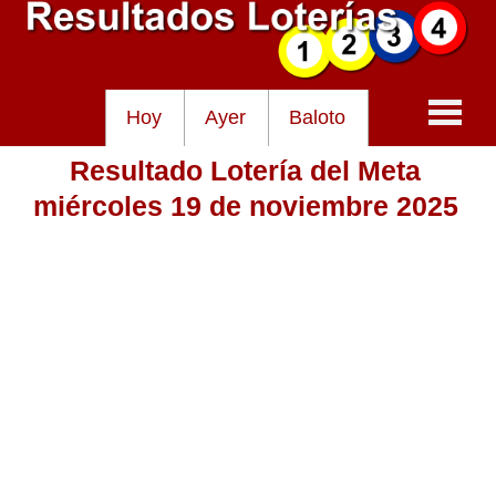
Hoy
Ayer
Baloto
Resultado Lotería del Meta
Baloto
miércoles 19 de noviembre 2025
Lotería de Cundinamarca
Lotería del Tolima
Lotería de la Cruz Roja
Lotería del Huila