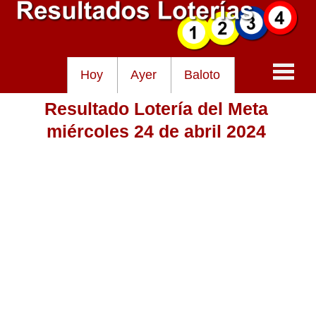
Hoy
Ayer
Baloto
Resultado Lotería del Meta
Baloto
miércoles 24 de abril 2024
Lotería de Cundinamarca
Lotería del Tolima
Lotería de la Cruz Roja
Lotería del Huila