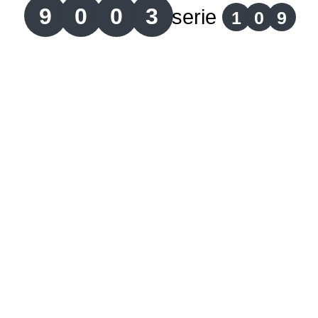
9
0
0
3
serie
1
0
9
Lotería del Cauca
Lotería de Boyaca
Extra de Colombia
Antioqueñita Día
Antioqueñita Tarde
Astro Sol
Astro Luna