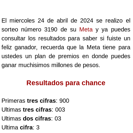
Cafeterito Tarde
El miercoles 24 de abril de 2024 se realizo el
Cafeterito Noche
sorteo número 3190 de su
Meta
y ya puedes
consultar los resultados para saber si fuiste un
Caribeña Día
feliz ganador, recuerda que la Meta tiene para
ustedes un plan de premios en donde puedes
Caribeña Noche
ganar muchisimos millones de pesos.
Chontico Día
Resultados para chance
Chontico Noche
Primeras
tres cifras
: 900
Ultimas
tres cifras
: 003
Culona día
Ultimas
dos cifras
: 03
Ultima
cifra
: 3
Culona noche