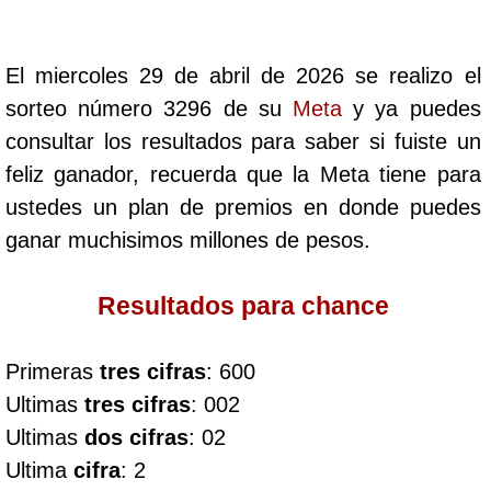
Cafeterito Tarde
El miercoles 29 de abril de 2026 se realizo el
Cafeterito Noche
sorteo número 3296 de su
Meta
y ya puedes
consultar los resultados para saber si fuiste un
Caribeña Día
feliz ganador, recuerda que la Meta tiene para
ustedes un plan de premios en donde puedes
Caribeña Noche
ganar muchisimos millones de pesos.
Chontico Día
Resultados para chance
Chontico Noche
Primeras
tres cifras
: 600
Ultimas
tres cifras
: 002
Culona día
Ultimas
dos cifras
: 02
Ultima
cifra
: 2
Culona noche