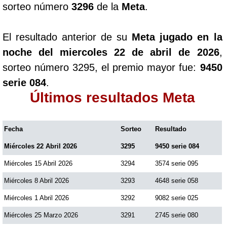
sorteo número
3296
de la
Meta
.
Paisita Día
El resultado anterior de su
Meta jugado en la
Paisita Noche
noche del miercoles 22 de abril de 2026
,
sorteo número 3295, el premio mayor fue:
9450
Paisita 3
serie 084
.
Últimos resultados Meta
Pick 3 Día
Fecha
Sorteo
Resultado
Pick 3 Noche
Miércoles 22 Abril 2026
3295
9450 serie 084
Pick 4 Día
Miércoles 15 Abril 2026
3294
3574 serie 095
Miércoles 8 Abril 2026
3293
4648 serie 058
Pick 4 Noche
Miércoles 1 Abril 2026
3292
9082 serie 025
Miércoles 25 Marzo 2026
3291
2745 serie 080
Pijao de Oro