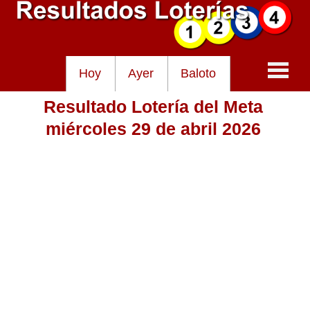
Hoy
Ayer
Baloto
Resultado Lotería del Meta
Baloto
miércoles 29 de abril 2026
Lotería de Cundinamarca
Lotería del Tolima
Lotería de la Cruz Roja
Lotería del Huila