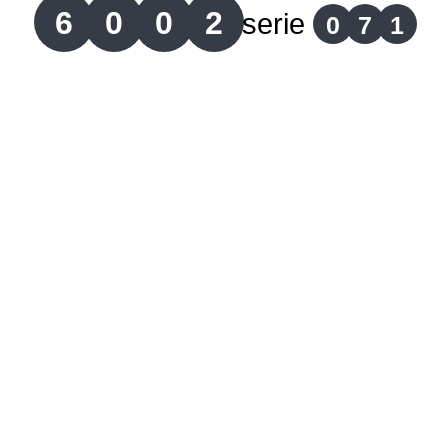
6
0
0
2
serie
0
7
1
Lotería del Cauca
Lotería de Boyaca
Extra de Colombia
Antioqueñita Día
Antioqueñita Tarde
Astro Sol
Astro Luna