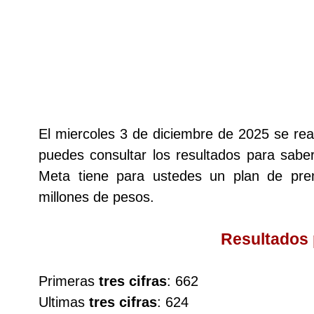
Lotería del Cauca
Lotería de Boyaca
Extra de Colombia
El miercoles 3 de diciembre de 2025 se re
puedes consultar los resultados para saber
Antioqueñita Día
Meta tiene para ustedes un plan de pr
millones de pesos.
Antioqueñita Tarde
Resultados
Astro Sol
Primeras
tres cifras
: 662
Astro Luna
Ultimas
tres cifras
: 624