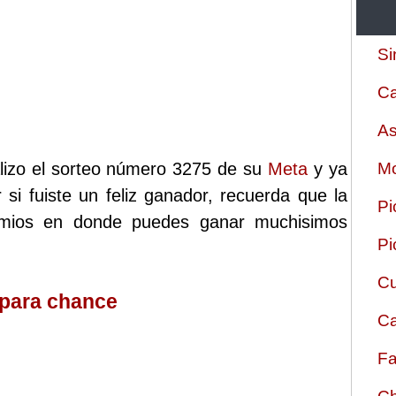
Si
Ca
As
alizo el sorteo número 3275 de su
Meta
y ya
Mo
 si fuiste un feliz ganador, recuerda que la
Pi
emios en donde puedes ganar muchisimos
Pi
Cu
 para chance
Ca
Fa