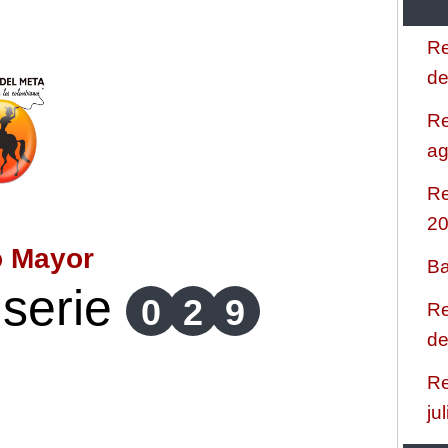
Re
de
Re
ag
Re
2
o Mayor
Ba
serie
0
2
9
Re
de
Re
ju