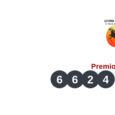
Lotería del Valle
Lotería del Meta
Lotería de Manizales
Lotería del Quindio
Premi
Lotería de Bogotá
6
6
2
4
Lotería de Risaralda
Lotería de Medellín
Lotería de Santander