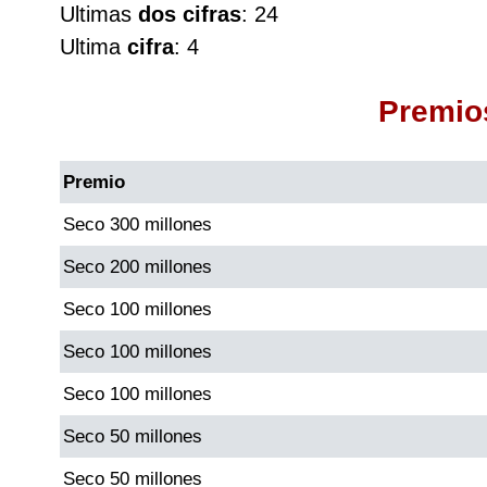
Ultimas
dos cifras
: 24
Cafeterito Tarde
Ultima
cifra
: 4
Cafeterito Noche
Premio
Caribeña Día
Premio
Caribeña Noche
Seco 300 millones
Seco 200 millones
Chontico Día
Seco 100 millones
Chontico Noche
Seco 100 millones
Seco 100 millones
Culona día
Seco 50 millones
Culona noche
Seco 50 millones