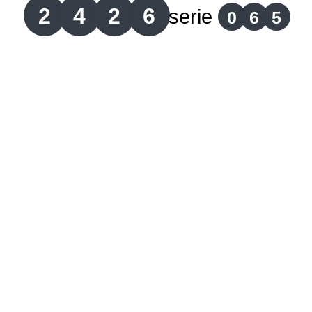
2
4
2
6
serie
0
6
5
Lotería del Cauca
Lotería de Boyaca
Extra de Colombia
Antioqueñita Día
Antioqueñita Tarde
Astro Sol
Astro Luna