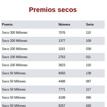
Premios secos
Dorado Mañana
Premio
Número
Serie
Dorado Tarde
Seco 300 Millones
7076
110
Dorado Noche
Seco 200 Millones
1377
109
Seco 100 Millones
1163
038
Fantástica Día
Seco 100 Millones
2763
011
Seco 100 Millones
3823
118
Fantástica Noche
Seco 50 Millones
8450
138
Seco 50 Millones
4498
087
Motilon Tarde
Seco 50 Millones
7771
117
Seco 50 Millones
4189
096
Motilon Noche
Seco 50 Millones
8257
040