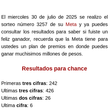
Cafeterito Tarde
El miercoles 30 de julio de 2025 se realizo el
Cafeterito Noche
sorteo número 3257 de su
Meta
y ya puedes
consultar los resultados para saber si fuiste un
Caribeña Día
feliz ganador, recuerda que la Meta tiene para
ustedes un plan de premios en donde puedes
Caribeña Noche
ganar muchisimos millones de pesos.
Chontico Día
Resultados para chance
Chontico Noche
Primeras
tres cifras
: 242
Ultimas
tres cifras
: 426
Culona día
Ultimas
dos cifras
: 26
Ultima
cifra
: 6
Culona noche