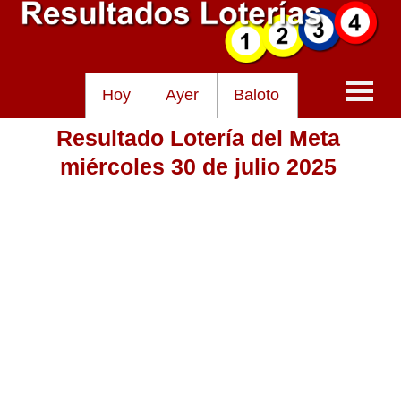
Hoy
Ayer
Baloto
Resultado Lotería del Meta
Baloto
miércoles 30 de julio 2025
Lotería de Cundinamarca
Lotería del Tolima
Lotería de la Cruz Roja
Lotería del Huila