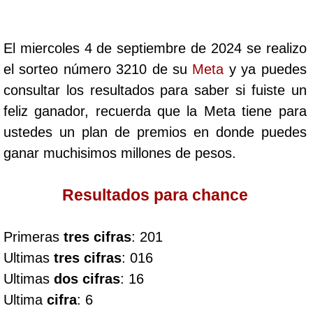
Cafeterito Tarde
El miercoles 4 de septiembre de 2024 se realizo
Cafeterito Noche
el sorteo número 3210 de su
Meta
y ya puedes
consultar los resultados para saber si fuiste un
Caribeña Día
feliz ganador, recuerda que la Meta tiene para
ustedes un plan de premios en donde puedes
Caribeña Noche
ganar muchisimos millones de pesos.
Chontico Día
Resultados para chance
Chontico Noche
Primeras
tres cifras
: 201
Ultimas
tres cifras
: 016
Culona día
Ultimas
dos cifras
: 16
Ultima
cifra
: 6
Culona noche