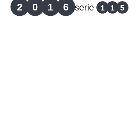
2
0
1
6
serie
1
1
5
Lotería del Cauca
Lotería de Boyaca
Extra de Colombia
Antioqueñita Día
Antioqueñita Tarde
Astro Sol
Astro Luna