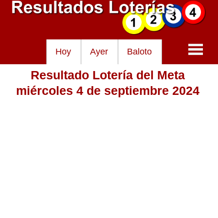
Hoy
Ayer
Baloto
Resultado Lotería del Meta
Baloto
miércoles 4 de septiembre 2024
Lotería de Cundinamarca
Lotería del Tolima
Lotería de la Cruz Roja
Lotería del Huila