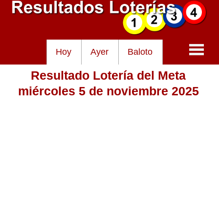
Hoy
Ayer
Baloto
Resultado Lotería del Meta
Baloto
miércoles 5 de noviembre 2025
Lotería de Cundinamarca
Lotería del Tolima
Lotería de la Cruz Roja
Lotería del Huila