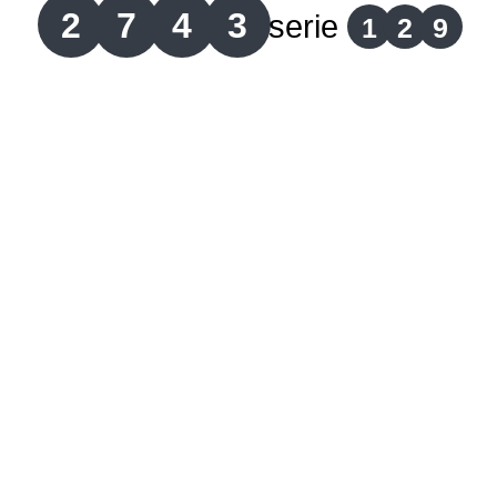
2
7
4
3
serie
1
2
9
Lotería del Cauca
Lotería de Boyaca
Extra de Colombia
Antioqueñita Día
Antioqueñita Tarde
Astro Sol
Astro Luna