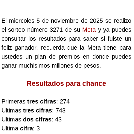
Cafeterito Tarde
El miercoles 5 de noviembre de 2025 se realizo
Cafeterito Noche
el sorteo número 3271 de su
Meta
y ya puedes
consultar los resultados para saber si fuiste un
Caribeña Día
feliz ganador, recuerda que la Meta tiene para
ustedes un plan de premios en donde puedes
Caribeña Noche
ganar muchisimos millones de pesos.
Chontico Día
Resultados para chance
Chontico Noche
Primeras
tres cifras
: 274
Ultimas
tres cifras
: 743
Culona día
Ultimas
dos cifras
: 43
Ultima
cifra
: 3
Culona noche