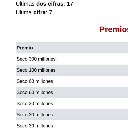
Ultimas
dos cifras
: 17
Cafeterito Tarde
Ultima
cifra
: 7
Cafeterito Noche
Premio
Caribeña Día
Premio
Caribeña Noche
Seco 300 millones
Seco 100 millones
Chontico Día
Seco 60 millones
Chontico Noche
Seco 60 millones
Seco 30 millones
Culona día
Seco 30 millones
Culona noche
Seco 30 millones