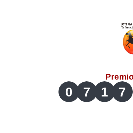
Lotería del Valle
Lotería del Meta
Lotería de Manizales
Lotería del Quindio
Premi
Lotería de Bogotá
0
7
1
7
Lotería de Risaralda
Lotería de Medellín
Lotería de Santander