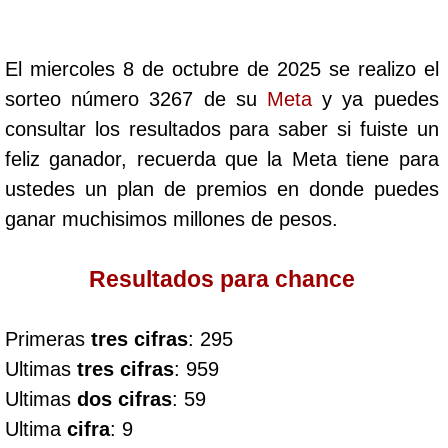
Cafeterito Tarde
El miercoles 8 de octubre de 2025 se realizo el
Cafeterito Noche
sorteo número 3267 de su
Meta
y ya puedes
consultar los resultados para saber si fuiste un
Caribeña Día
feliz ganador, recuerda que la Meta tiene para
ustedes un plan de premios en donde puedes
Caribeña Noche
ganar muchisimos millones de pesos.
Chontico Día
Resultados para chance
Chontico Noche
Primeras
tres cifras
: 295
Ultimas
tres cifras
: 959
Culona día
Ultimas
dos cifras
: 59
Ultima
cifra
: 9
Culona noche