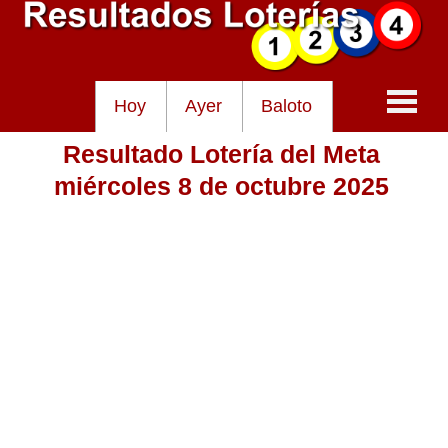
Hoy
Ayer
Baloto
Resultado Lotería del Meta
Baloto
miércoles 8 de octubre 2025
Lotería de Cundinamarca
Lotería del Tolima
Lotería de la Cruz Roja
Lotería del Huila