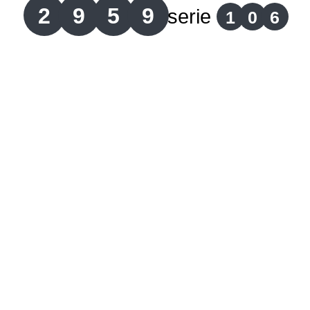
2
9
5
9
serie
1
0
6
Lotería del Cauca
Lotería de Boyaca
Extra de Colombia
Antioqueñita Día
Antioqueñita Tarde
Astro Sol
Astro Luna