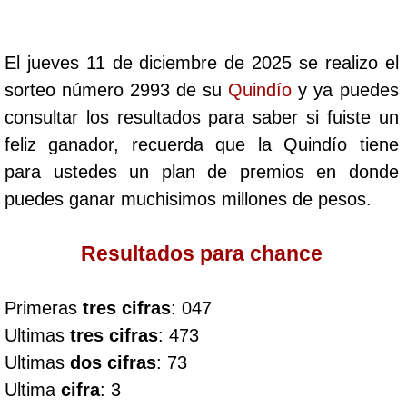
Cafeterito Tarde
El jueves 11 de diciembre de 2025 se realizo el
Cafeterito Noche
sorteo número 2993 de su
Quindío
y ya puedes
consultar los resultados para saber si fuiste un
Caribeña Día
feliz ganador, recuerda que la Quindío tiene
para ustedes un plan de premios en donde
Caribeña Noche
puedes ganar muchisimos millones de pesos.
Chontico Día
Resultados para chance
Chontico Noche
Primeras
tres cifras
: 047
Ultimas
tres cifras
: 473
Culona día
Ultimas
dos cifras
: 73
Ultima
cifra
: 3
Culona noche