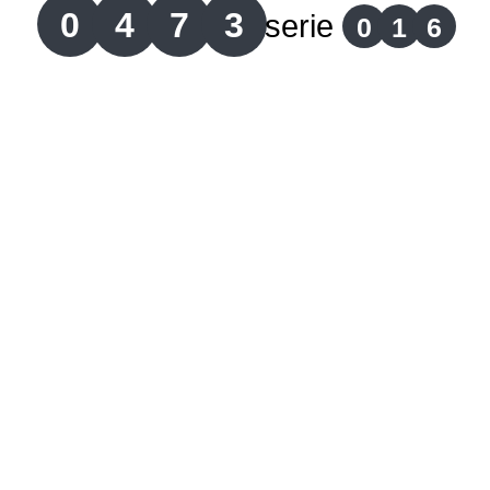
0
4
7
3
serie
0
1
6
Lotería del Cauca
Lotería de Boyaca
Extra de Colombia
Antioqueñita Día
Antioqueñita Tarde
Astro Sol
Astro Luna