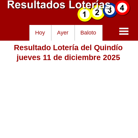
Hoy
Ayer
Baloto
Resultado Lotería del Quindío
Baloto
jueves 11 de diciembre 2025
Lotería de Cundinamarca
Lotería del Tolima
Lotería de la Cruz Roja
Lotería del Huila